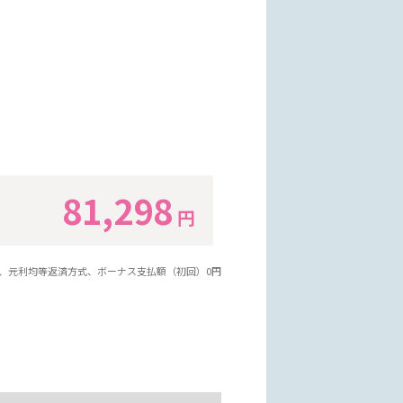
81,298
円
年、元利均等返済方式、ボーナス支払額（初回）0円