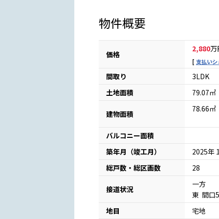
物件概要
2,880
万
価格
支払いシ
間取り
3LDK
土地面積
79.07㎡
78.66㎡
建物面積
バルコニー面積
築年月（竣工月）
2025年 
総戸数・総区画数
28
一方
接道状況
東 間口
地目
宅地