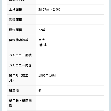
土地面積
59.27㎡（公簿）
私道面積
建物面積
62㎡
建物構造規模
木造
2階建
バルコニー面積
バルコニー向き
築年月（竣工
1965年 10月
月）
駐車場
無
総戸数・総区画
数