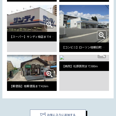
【スーパー】サンディ桂店まで484m
【コンビニ】ローソン桂朝日町店まで321m
【病院】松原医院まで380m
【郵便局】桂郵便局まで416m
お気に入りに追加する