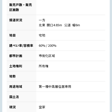
販売戸数・販売
区画数
接道状況
一方
北東 間口4.85m 公道 幅6m
地目
宅地
建ぺい率/容積率
60% / 200%
都市計画
市街化区域
土地権利
所有権
地勢
用途地域
第一種中高層住居専用
国土法
現況
空家