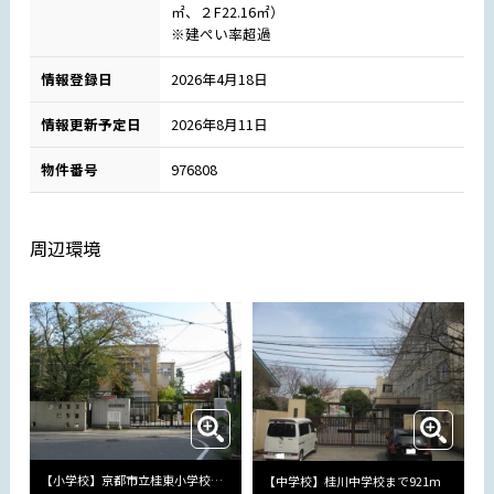
㎡、２F22.16㎡）
※建ぺい率超過
情報登録日
2026年4月18日
情報更新予定日
2026年8月11日
物件番号
976808
周辺環境
【小学校】京都市立桂東小学校まで604m
【中学校】桂川中学校まで921m