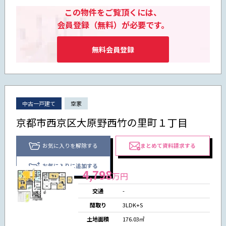
この物件をご覧頂くには、
会員登録（無料）が必要です。
無料会員登録
中古一戸建て
空家
京都市西京区大原野西竹の里町１丁目
お気に入りを解除する
まとめて資料請求する
お気に入りに追加する
4,798
万円
交通
-
間取り
3LDK+S
土地面積
176.03㎡