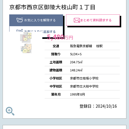
京都市西京区御陵大枝山町１丁目
お気に入りを解除する
まとめて資料請求する
お気に入りに追加する
5,480
万円
交通
阪急電鉄京都線
桂駅
間取り
5LDK+S
土地面積
204.75㎡
建物面積
148.24㎡
小学校区
京都市立桂坂小学校
中学校区
京都市立大枝中学校
築年月
1995年8月
登録日：2024/10/16