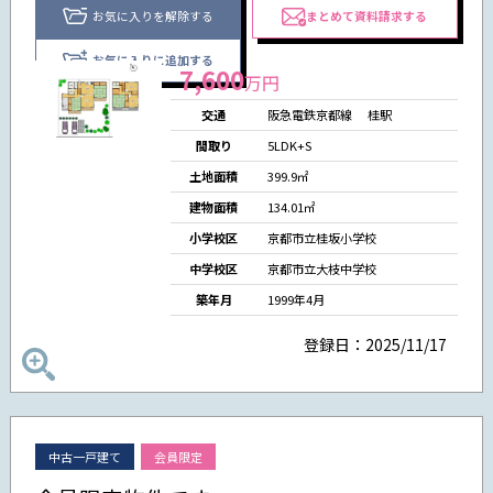
お気に入りを解除する
まとめて資料請求する
お気に入りに追加する
7,600
万円
交通
阪急電鉄京都線
桂駅
間取り
5LDK+S
土地面積
399.9㎡
建物面積
134.01㎡
小学校区
京都市立桂坂小学校
中学校区
京都市立大枝中学校
築年月
1999年4月
登録日：2025/11/17
中古一戸建て
会員限定