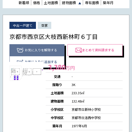
新着順
価格
土地面積
建物面積
専有面積
築年月
中古一戸建て
空家
京都市西京区大枝西新林町６丁目
お気に入りを解除する
まとめて資料請求する
お気に入りに追加する
3,380
万円
交通
-
間取り
3K
土地面積
233.35㎡
建物面積
132.48㎡
小学校区
京都市立新林小学校
中学校区
京都市立洛西中学校
築年月
1977年6月