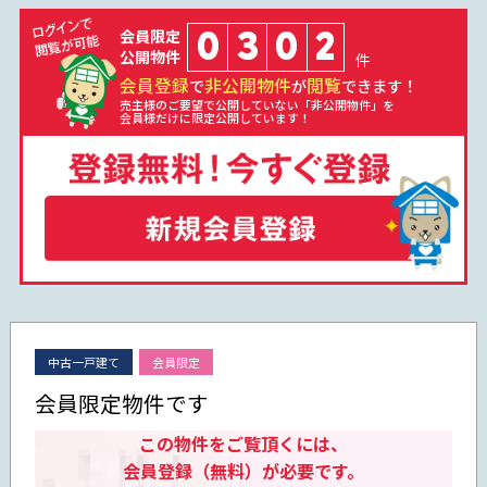
0
3
0
2
会員限定
公開物件
件
会員登録
非公開物件
閲覧
で
が
できます！
売主様のご要望で公開していない「非公開物件」を
会員様だけに限定公開しています！
中古一戸建て
会員限定
会員限定物件です
この物件をご覧頂くには、
会員登録（無料）が必要です。