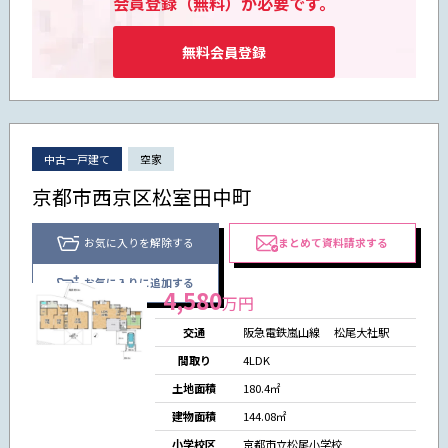
会員登録（無料）が必要です。
無料会員登録
中古一戸建て
空家
京都市西京区松室田中町
お気に入りを解除する
まとめて資料請求する
お気に入りに追加する
4,580
万円
交通
阪急電鉄嵐山線
松尾大社駅
間取り
4LDK
土地面積
180.4㎡
建物面積
144.08㎡
小学校区
京都市立松尾小学校