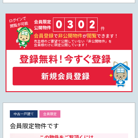
0
3
0
2
会員限定
公開物件
件
会員登録
非公開物件
閲覧
で
が
できます！
売主様のご要望で公開していない「非公開物件」を
会員様だけに限定公開しています！
中古一戸建て
会員限定
会員限定物件です
この物件をご覧頂くには、