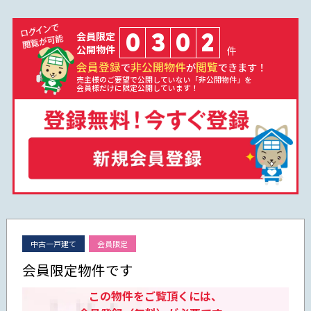
0
3
0
2
会員限定
公開物件
件
会員登録
非公開物件
閲覧
で
が
できます！
売主様のご要望で公開していない「非公開物件」を
会員様だけに限定公開しています！
中古一戸建て
会員限定
会員限定物件です
この物件をご覧頂くには、