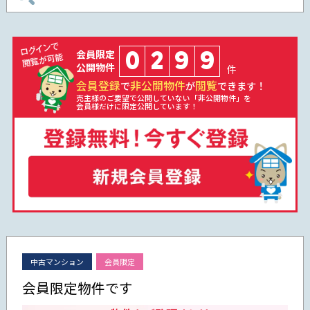
0
2
9
9
会員限定
公開物件
件
会員登録
非公開物件
閲覧
で
が
できます！
売主様のご要望で公開していない「非公開物件」を
会員様だけに限定公開しています！
中古マンション
会員限定
会員限定物件です