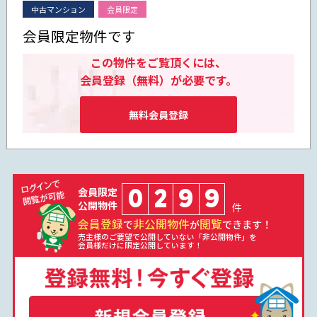
中古マンション
会員限定
会員限定物件です
この物件をご覧頂くには、
会員登録（無料）が必要です。
無料会員登録
0
2
9
9
会員限定
公開物件
件
会員登録
非公開物件
閲覧
で
が
できます！
売主様のご要望で公開していない「非公開物件」を
会員様だけに限定公開しています！