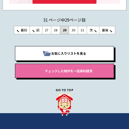
31 ページ中29ページ目
最初
前
27
28
29
30
31
次
最後
お気に入りリストを見る