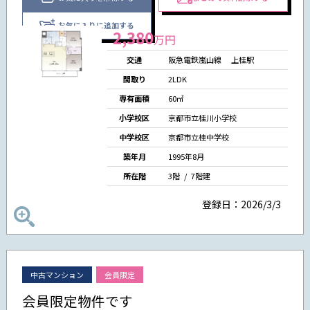
お気に入りに追加する
2,380
万円
交通
阪急電鉄嵐山線
上桂駅
間取り
2LDK
専有面積
60㎡
小学校区
京都市立桂川小学校
中学校区
京都市立桂中学校
築年月
1995年8月
所在階
3階 /
7階建
登録日：2026/3/3
中古マンション
会員限定
会員限定物件です