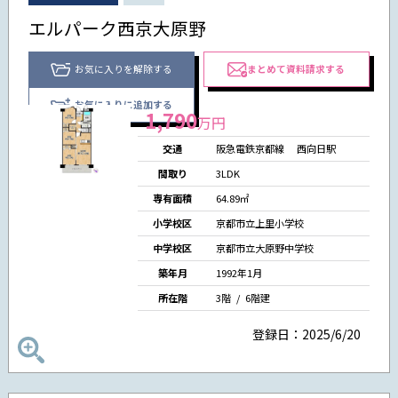
エルパーク西京大原野
お気に入りを解除する
まとめて資料請求する
お気に入りに追加する
1,790
万円
交通
阪急電鉄京都線
西向日駅
間取り
3LDK
専有面積
64.89㎡
小学校区
京都市立上里小学校
中学校区
京都市立大原野中学校
築年月
1992年1月
所在階
3階 /
6階建
登録日：2025/6/20