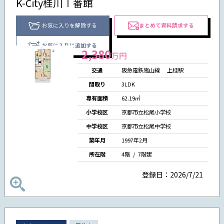
K-City桂川Ⅰ番館
お気に入りを解除する
まとめて資料請求する
お気に入りに追加する
2,380
万円
交通
阪急電鉄嵐山線
上桂駅
間取り
3LDK
専有面積
62.19㎡
小学校区
京都市立松尾小学校
中学校区
京都市立松尾中学校
築年月
1997年2月
所在階
4階 /
7階建
登録日：2026/7/21