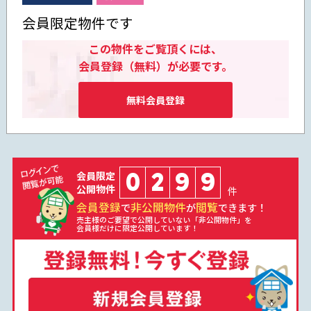
会員限定物件です
この物件をご覧頂くには、
会員登録（無料）が必要です。
無料会員登録
0
2
9
9
会員限定
公開物件
件
会員登録
非公開物件
閲覧
で
が
できます！
売主様のご要望で公開していない「非公開物件」を
会員様だけに限定公開しています！