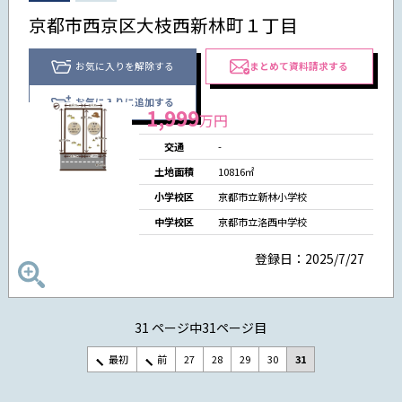
京都市西京区大枝西新林町１丁目
お気に入りを解除する
まとめて資料請求する
お気に入りに追加する
1,999
万円
交通
-
土地面積
10816㎡
小学校区
京都市立新林小学校
中学校区
京都市立洛西中学校
登録日：2025/7/27
31 ページ中31ページ目
最初
前
27
28
29
30
31