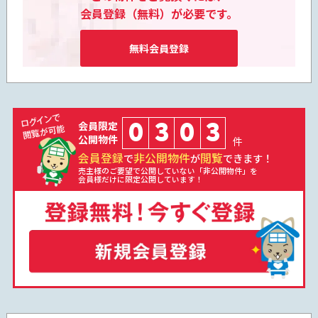
会員登録（無料）が必要です。
無料会員登録
0
3
0
3
会員限定
公開物件
件
会員登録
非公開物件
閲覧
で
が
できます！
売主様のご要望で公開していない「非公開物件」を
会員様だけに限定公開しています！