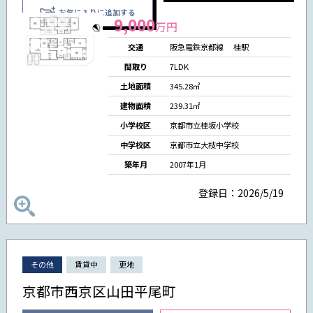
お気に入りに追加する
9,000
万円
交通
阪急電鉄京都線
桂駅
間取り
7LDK
土地面積
345.28㎡
建物面積
239.31㎡
小学校区
京都市立桂坂小学校
中学校区
京都市立大枝中学校
築年月
2007年1月
登録日：2026/5/19
その他
賃貸中
更地
京都市西京区山田平尾町