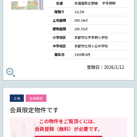
交通
京福電鉄北野線
宇多野駅
間取り
11LDK
土地面積
385.18㎡
建物面積
283.35㎡
小学校区
京都市立宇多野小学校
中学校区
京都市立双ヶ丘中学校
築年月
1959年4月
登録日：2026/1/12
土地
会員限定
会員限定物件です
この物件をご覧頂くには、
会員登録（無料）が必要です。