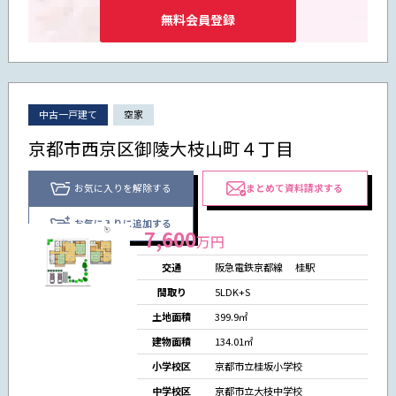
無料会員登録
中古一戸建て
空家
京都市西京区御陵大枝山町４丁目
お気に入りを解除する
まとめて資料請求する
お気に入りに追加する
7,600
万円
交通
阪急電鉄京都線
桂駅
間取り
5LDK+S
土地面積
399.9㎡
建物面積
134.01㎡
小学校区
京都市立桂坂小学校
中学校区
京都市立大枝中学校