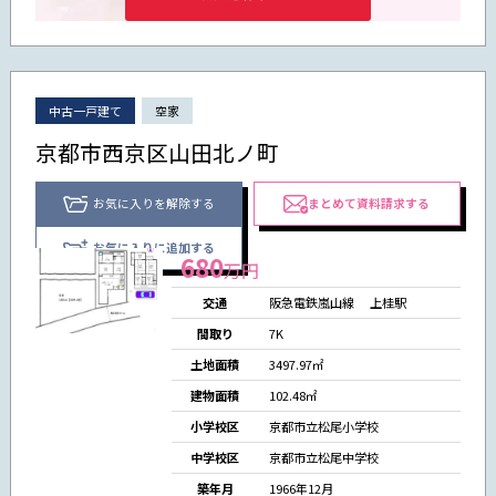
中古一戸建て
空家
京都市西京区山田北ノ町
お気に入りを解除する
まとめて資料請求する
お気に入りに追加する
680
万円
交通
阪急電鉄嵐山線
上桂駅
間取り
7K
土地面積
3497.97㎡
建物面積
102.48㎡
小学校区
京都市立松尾小学校
中学校区
京都市立松尾中学校
築年月
1966年12月