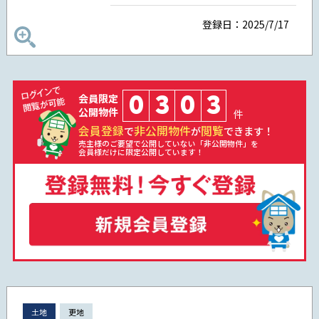
登録日：2025/7/17
0
3
0
3
会員限定
公開物件
件
会員登録
非公開物件
閲覧
で
が
できます！
売主様のご要望で公開していない「非公開物件」を
会員様だけに限定公開しています！
土地
更地