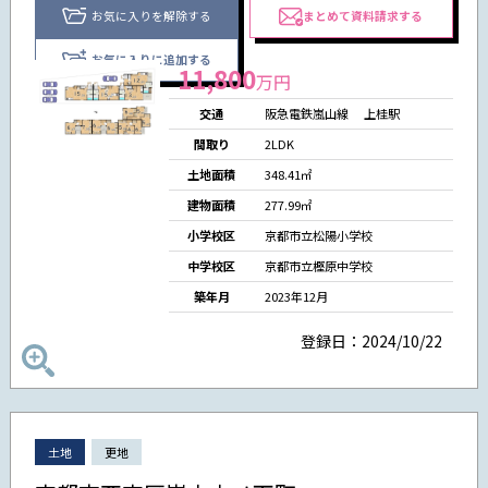
お気に入りを解除する
まとめて資料請求する
お気に入りに追加する
11,800
万円
交通
阪急電鉄嵐山線
上桂駅
間取り
2LDK
土地面積
348.41㎡
建物面積
277.99㎡
小学校区
京都市立松陽小学校
中学校区
京都市立樫原中学校
築年月
2023年12月
登録日：2024/10/22
土地
更地