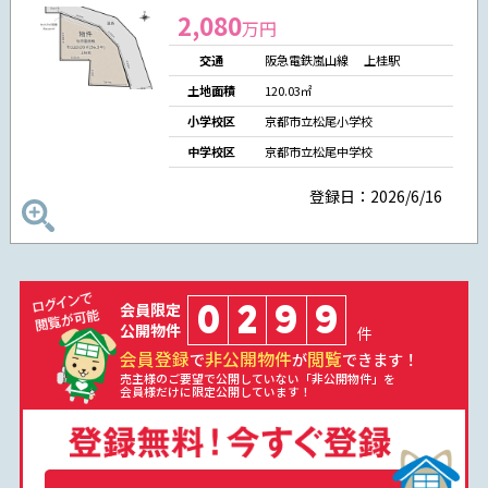
2,080
万円
交通
阪急電鉄嵐山線 上桂駅
土地面積
120.03㎡
小学校区
京都市立松尾小学校
中学校区
京都市立松尾中学校
登録日：2026/6/16
0
2
9
9
会員限定
公開物件
件
会員登録
非公開物件
閲覧
で
が
できます！
売主様のご要望で公開していない「非公開物件」を
会員様だけに限定公開しています！