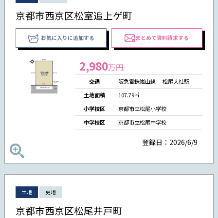
京都市西京区松室追上ゲ町
お気に入りに追加する
まとめて資料請求する
2,980
万円
交通
阪急電鉄嵐山線 松尾大社駅
土地面積
107.79㎡
小学校区
京都市立松尾小学校
中学校区
京都市立松尾中学校
登録日：2026/6/9
土地
更地
京都市西京区松尾井戸町