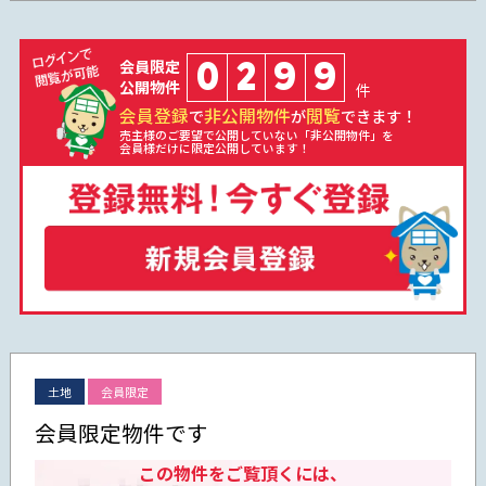
0
2
9
9
会員限定
公開物件
件
会員登録
非公開物件
閲覧
で
が
できます！
売主様のご要望で公開していない「非公開物件」を
会員様だけに限定公開しています！
土地
会員限定
会員限定物件です
この物件をご覧頂くには、