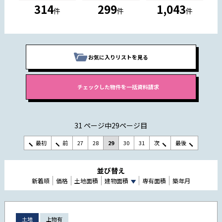
314
299
1,043
件
件
件
お気に入りリストを見る
31 ページ中29ページ目
最初
前
27
28
29
30
31
次
最後
並び替え
新着順
価格
土地面積
建物面積
専有面積
築年月
土地
上物有