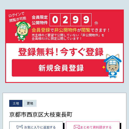
0
2
9
9
会員限定
公開物件
件
会員登録
非公開物件
閲覧
で
が
できます！
売主様のご要望で公開していない「非公開物件」を
会員様だけに限定公開しています！
土地
更地
京都市西京区大枝東長町
お気に入りに追加する
まとめて資料請求する