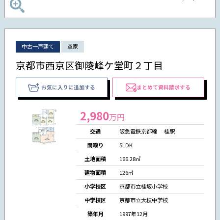
中古一戸建て
空家
京都市西京区御陵峰ケ堂町２丁目
お気に入りに追加する
まとめて資料請求する
2,980
万円
交通
阪急電鉄京都線 桂駅
間取り
5LDK
土地面積
166.28㎡
建物面積
126㎡
小学校区
京都市立桂坂小学校
中学校区
京都市立大枝中学校
築年月
1997年12月