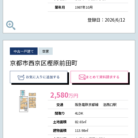
築年月
1987年10月
登録日：2026/6/12
中古一戸建て
空家
京都市西京区樫原前田町
お気に入りに追加する
まとめて資料請求する
2,580
万円
交通
阪急電鉄京都線 洛西口駅
間取り
4LDK
土地面積
82.65㎡
建物面積
113.98㎡