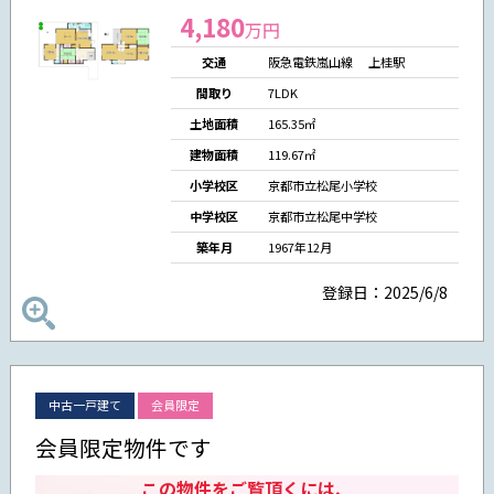
4,180
万円
交通
阪急電鉄嵐山線 上桂駅
間取り
7LDK
土地面積
165.35㎡
建物面積
119.67㎡
小学校区
京都市立松尾小学校
中学校区
京都市立松尾中学校
築年月
1967年12月
登録日：2025/6/8
中古一戸建て
会員限定
会員限定物件です
この物件をご覧頂くには、