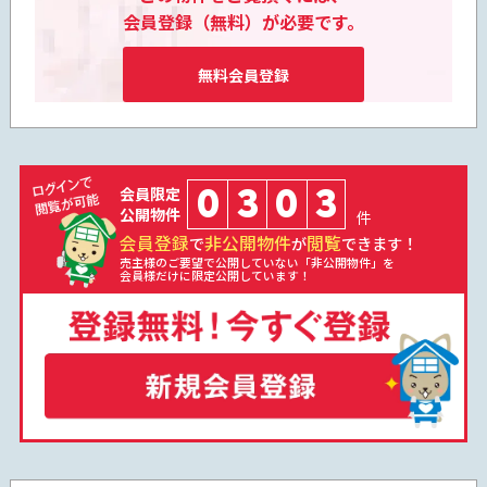
会員登録（無料）が必要です。
無料会員登録
0
3
0
3
会員限定
公開物件
件
会員登録
非公開物件
閲覧
で
が
できます！
売主様のご要望で公開していない「非公開物件」を
会員様だけに限定公開しています！