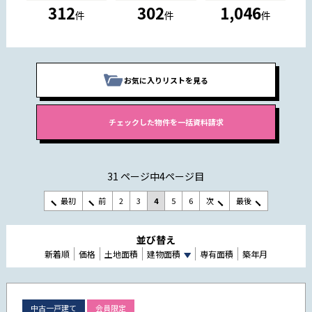
312
302
1,046
件
件
件
お気に入りリストを見る
31 ページ中4ページ目
最初
前
2
3
4
5
6
次
最後
並び替え
新着順
価格
土地面積
建物面積
専有面積
築年月
中古一戸建て
会員限定