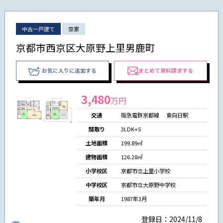
中古一戸建て
空家
京都市西京区大原野上里男鹿町
お気に入りに追加する
まとめて資料請求する
3,480
万円
交通
阪急電鉄京都線 東向日駅
間取り
3LDK+S
土地面積
199.89㎡
建物面積
126.28㎡
小学校区
京都市立上里小学校
中学校区
京都市立大原野中学校
築年月
1987年3月
登録日：2024/11/8