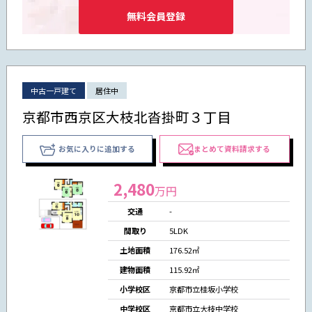
無料会員登録
中古一戸建て
居住中
京都市西京区大枝北沓掛町３丁目
お気に入りに追加する
まとめて資料請求する
2,480
万円
交通
-
間取り
5LDK
土地面積
176.52㎡
建物面積
115.92㎡
小学校区
京都市立桂坂小学校
中学校区
京都市立大枝中学校