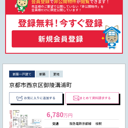
会員登録
非公開物件
閲覧
で
が
できます！
売主様のご要望で公開していない「非公開物件」を
会員様だけに限定公開しています！
新築一戸建て
新築
更地
京都市西京区御陵溝浦町
お気に入りに追加する
まとめて資料請求する
6,780
万円
交通
阪急電鉄京都線 桂駅