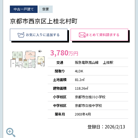
中古一戸建て
空家
京都市西京区上桂北村町
お気に入りに追加する
まとめて資料請求する
3,780
万円
交通
阪急電鉄嵐山線 上桂駅
間取り
4LDK
土地面積
81.2㎡
建物面積
118.26㎡
小学校区
京都市立桂川小学校
中学校区
京都市立桂中学校
築年月
2003年4月
登録日：2026/2/13