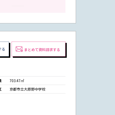
する
まとめて資料請求する
積
703.47㎡
区
京都市立大原野中学校