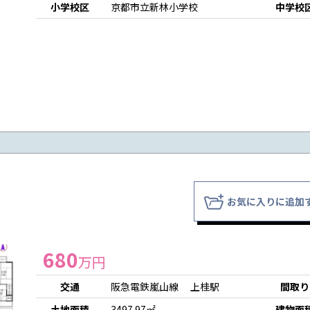
小学校区
京都市立新林小学校
中学校
お気に入りに追加
680
万円
交通
阪急電鉄嵐山線 上桂駅
間取り
土地面積
3497.97㎡
建物面