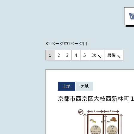
31 ページ中1ページ目
1
2
3
4
5
次
最後
土地
更地
京都市西京区大枝西新林町