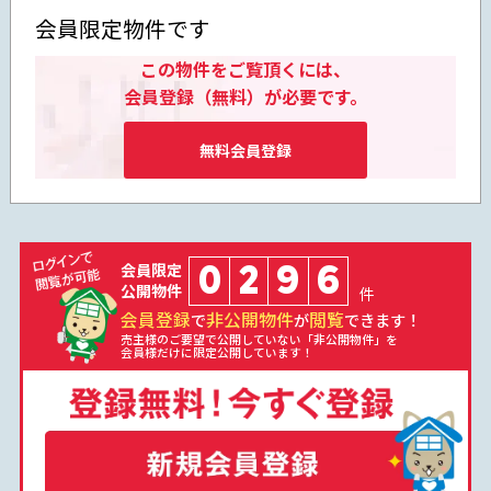
会員限定物件です
この物件をご覧頂くには、
会員登録（無料）が必要です。
無料会員登録
0
2
9
6
会員限定
公開物件
件
会員登録
非公開物件
閲覧
で
が
できます！
売主様のご要望で公開していない「非公開物件」を
会員様だけに限定公開しています！