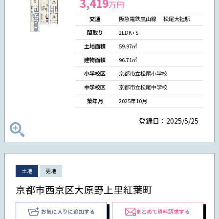
3,419
万円
交通
阪急電鉄嵐山線 松尾大社駅
間取り
2LDK+S
土地面積
59.97㎡
建物面積
96.71㎡
小学校区
京都市立松尾小学校
中学校区
京都市立松尾中学校
築年月
2025年10月
登録日：2025/5/25
土地
更地
京都市西京区大原野上里紅葉町
お気に入りに追加する
まとめて資料請求する