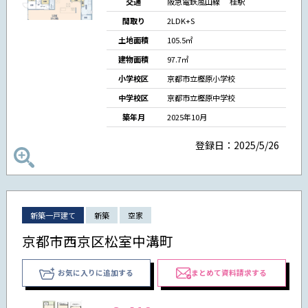
交通
阪急電鉄嵐山線 桂駅
間取り
2LDK+S
土地面積
105.5㎡
建物面積
97.7㎡
小学校区
京都市立樫原小学校
中学校区
京都市立樫原中学校
築年月
2025年10月
登録日：2025/5/26
新築一戸建て
新築
空家
京都市西京区松室中溝町
お気に入りに追加する
まとめて資料請求する