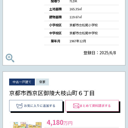
間取り
7LDK
土地面積
165.35㎡
建物面積
119.67㎡
小学校区
京都市立松尾小学校
中学校区
京都市立松尾中学校
築年月
1967年12月
登録日：2025/6/8
中古一戸建て
空家
京都市西京区御陵大枝山町６丁目
お気に入りに追加する
まとめて資料請求する
4,180
万円