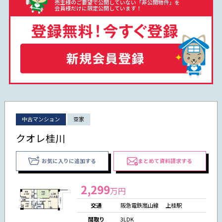
売主様のご要望で公開していない「非公開物件」を
会員様だけに限定公開しています！
中古マンション
空家
クオレ桂川
お気に入りに追加する
まとめて資料請求する
2,299
万円
交通
阪急電鉄嵐山線 上桂駅
間取り
3LDK