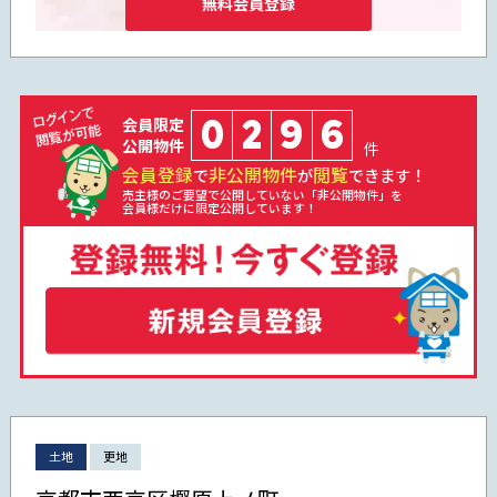
無料会員登録
0
2
9
6
会員限定
公開物件
件
会員登録
非公開物件
閲覧
で
が
できます！
売主様のご要望で公開していない「非公開物件」を
会員様だけに限定公開しています！
土地
更地