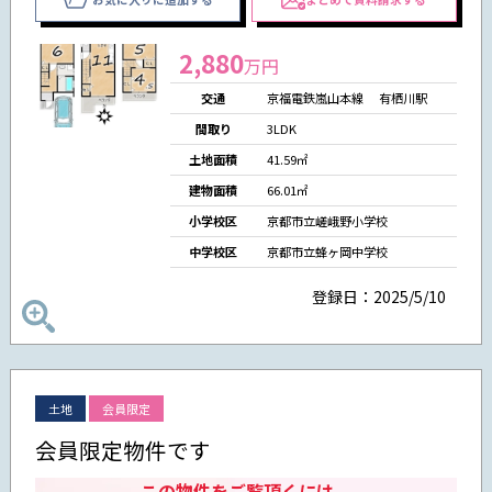
2,880
万円
交通
京福電鉄嵐山本線 有栖川駅
間取り
3LDK
土地面積
41.59㎡
建物面積
66.01㎡
小学校区
京都市立嵯峨野小学校
中学校区
京都市立蜂ヶ岡中学校
登録日：2025/5/10
土地
会員限定
会員限定物件です
この物件をご覧頂くには、