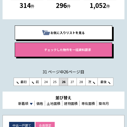
314
296
1,052
件
件
件
お気に入りリストを見る
31 ページ中26ページ目
最初
前
24
25
26
27
28
次
最後
並び替え
新着順
価格
土地面積
建物面積
専有面積
築年月
中古一戸建て
会員限定