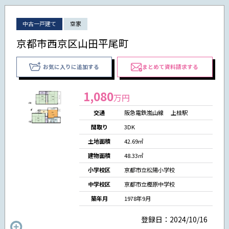
中古一戸建て
空家
京都市西京区山田平尾町
お気に入りに追加する
まとめて資料請求する
1,080
万円
交通
阪急電鉄嵐山線 上桂駅
間取り
3DK
土地面積
42.69㎡
建物面積
48.33㎡
小学校区
京都市立松陽小学校
中学校区
京都市立樫原中学校
築年月
1978年9月
登録日：2024/10/16