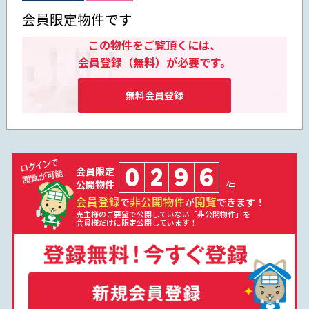
会員限定物件です
この物件をご覧頂くには、
会員登録（無料）が必要です。
無料会員登録
0
2
9
6
会員限定
公開物件
件
会員登録
非公開物件
閲覧
で
が
できます！
売主様のご要望で公開していない「非公開物件」を
会員様だけに限定公開しています！