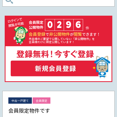
0
2
9
6
会員限定
公開物件
件
会員登録
非公開物件
閲覧
で
が
できます！
売主様のご要望で公開していない「非公開物件」を
会員様だけに限定公開しています！
中古一戸建て
会員限定
会員限定物件です