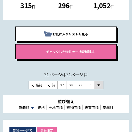
315
296
1,052
件
件
件
お気に入りリストを見る
31 ページ中31ページ目
最初
前
27
28
29
30
31
並び替え
新着順
価格
土地面積
建物面積
専有面積
築年月
新築一戸建て
会員限定