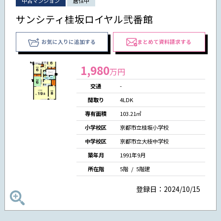
中古マンション
居住中
サンシティ桂坂ロイヤル弐番館
お気に入りに追加する
まとめて資料請求する
1,980
万円
交通
-
間取り
4LDK
専有面積
103.21㎡
小学校区
京都市立桂坂小学校
中学校区
京都市立大枝中学校
築年月
1991年9月
所在階
5階 / 5階建
登録日：2024/10/15