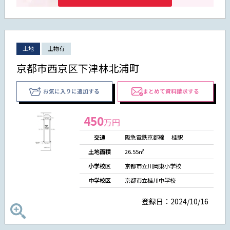
土地
上物有
京都市西京区下津林北浦町
お気に入りに追加する
まとめて資料請求する
450
万円
交通
阪急電鉄京都線 桂駅
土地面積
26.55㎡
小学校区
京都市立川岡東小学校
中学校区
京都市立桂川中学校
登録日：2024/10/16