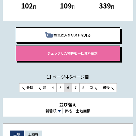
102
109
339
件
件
件
お気に入りリストを見る
11 ページ中6ページ目
最初
前
4
5
6
7
8
次
最後
並び替え
新着順
価格
土地面積
土地
上物有