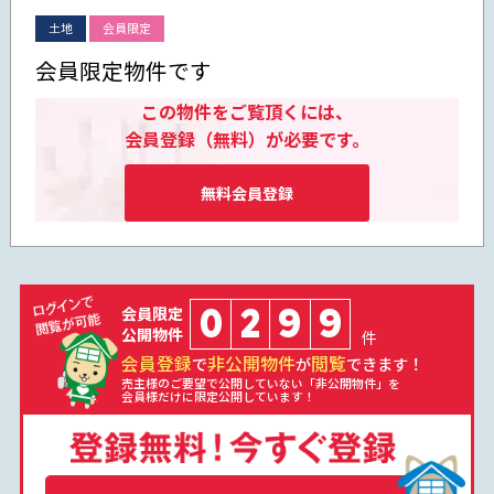
土地
会員限定
会員限定物件です
この物件をご覧頂くには、
会員登録（無料）が必要です。
無料会員登録
0
2
9
9
会員限定
公開物件
件
会員登録
非公開物件
閲覧
で
が
できます！
売主様のご要望で公開していない「非公開物件」を
会員様だけに限定公開しています！