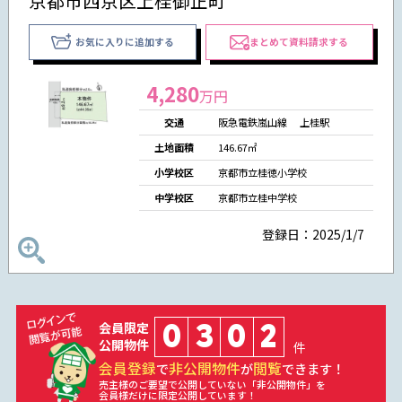
京都市西京区上桂御正町
お気に入りに追加する
まとめて資料請求する
4,280
万円
交通
阪急電鉄嵐山線 上桂駅
土地面積
146.67㎡
小学校区
京都市立桂徳小学校
中学校区
京都市立桂中学校
登録日：2025/1/7
0
3
0
2
会員限定
公開物件
件
会員登録
非公開物件
閲覧
で
が
できます！
売主様のご要望で公開していない「非公開物件」を
会員様だけに限定公開しています！