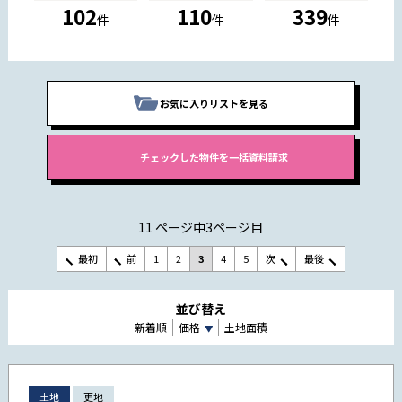
102
110
339
件
件
件
お気に入りリストを見る
11 ページ中3ページ目
最初
前
1
2
3
4
5
次
最後
並び替え
新着順
価格
土地面積
土地
更地