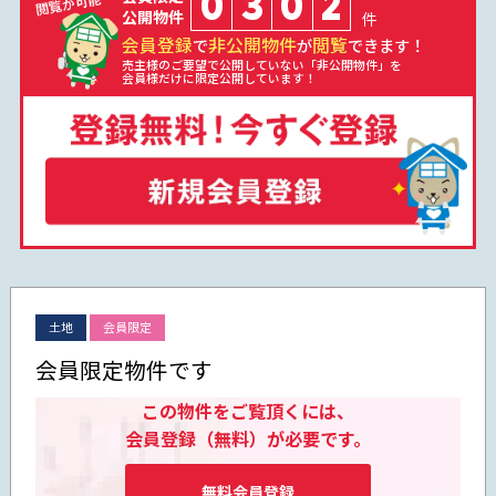
0
3
0
2
公開物件
件
会員登録
非公開物件
閲覧
で
が
できます！
売主様のご要望で公開していない「非公開物件」を
会員様だけに限定公開しています！
土地
会員限定
会員限定物件です
この物件をご覧頂くには、
会員登録（無料）が必要です。
無料会員登録