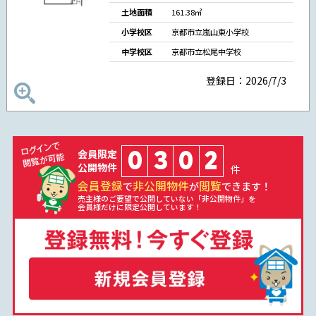
土地面積
161.38㎡
小学校区
京都市立嵐山東小学校
中学校区
京都市立松尾中学校
登録日：2026/7/3
0
3
0
2
会員限定
公開物件
件
会員登録
非公開物件
閲覧
で
が
できます！
売主様のご要望で公開していない「非公開物件」を
会員様だけに限定公開しています！