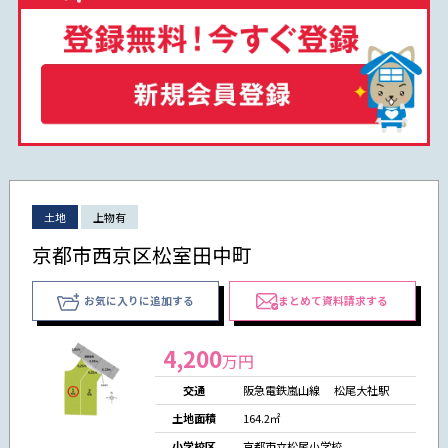
土地
上物有
京都市西京区松室田中町
お気に入りに追加する
まとめて資料請求する
4,200
万円
交通
阪急電鉄嵐山線 松尾大社駅
土地面積
164.2㎡
小学校区
京都市立松尾小学校