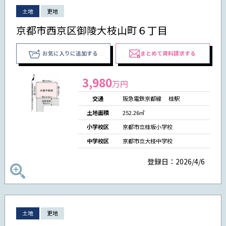
土地
更地
京都市西京区御陵大枝山町６丁目
お気に入りに追加する
まとめて資料請求する
3,980
万円
交通
阪急電鉄京都線 桂駅
土地面積
252.26㎡
小学校区
京都市立桂坂小学校
中学校区
京都市立大枝中学校
登録日：2026/4/6
土地
更地