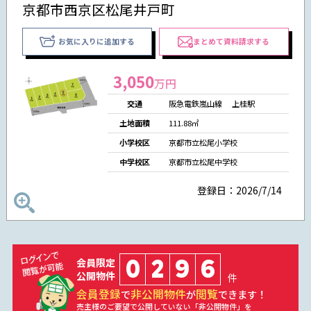
京都市西京区松尾井戸町
お気に入りに追加する
まとめて資料請求する
3,050
万円
交通
阪急電鉄嵐山線 上桂駅
土地面積
111.88㎡
小学校区
京都市立松尾小学校
中学校区
京都市立松尾中学校
登録日：2026/7/14
0
2
9
6
会員限定
公開物件
件
会員登録
非公開物件
閲覧
で
が
できます！
売主様のご要望で公開していない「非公開物件」を