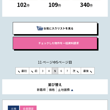
102
109
340
件
件
件
お気に入りリストを見る
11 ページ中5ページ目
最初
前
3
4
5
6
7
次
最後
並び替え
新着順
価格
土地面積
土地
会員限定