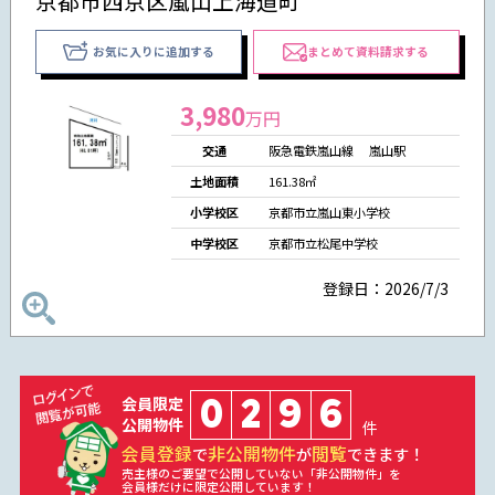
京都市西京区嵐山上海道町
お気に入りに追加する
まとめて資料請求する
3,980
万円
交通
阪急電鉄嵐山線 嵐山駅
土地面積
161.38㎡
小学校区
京都市立嵐山東小学校
中学校区
京都市立松尾中学校
登録日：2026/7/3
0
2
9
6
会員限定
公開物件
件
会員登録
非公開物件
閲覧
で
が
できます！
売主様のご要望で公開していない「非公開物件」を
会員様だけに限定公開しています！