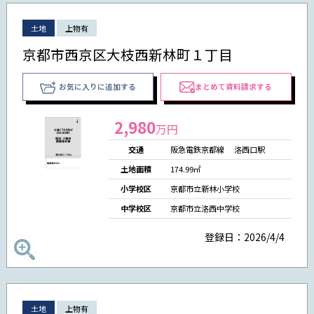
土地
上物有
京都市西京区大枝西新林町１丁目
お気に入りに追加する
まとめて資料請求する
2,980
万円
交通
阪急電鉄京都線 洛西口駅
土地面積
174.99㎡
小学校区
京都市立新林小学校
中学校区
京都市立洛西中学校
登録日：2026/4/4
土地
上物有