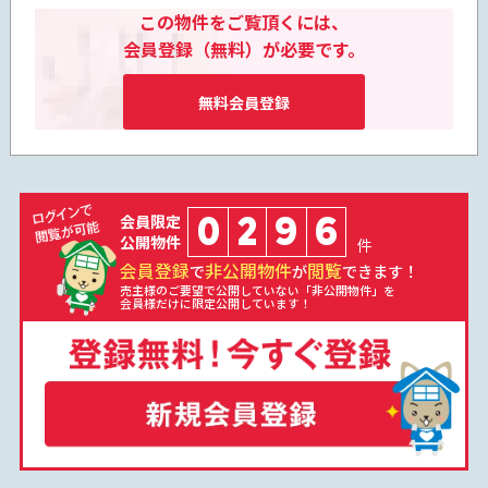
この物件をご覧頂くには、
会員登録（無料）が必要です。
無料会員登録
0
2
9
6
会員限定
公開物件
件
会員登録
非公開物件
閲覧
で
が
できます！
売主様のご要望で公開していない「非公開物件」を
会員様だけに限定公開しています！