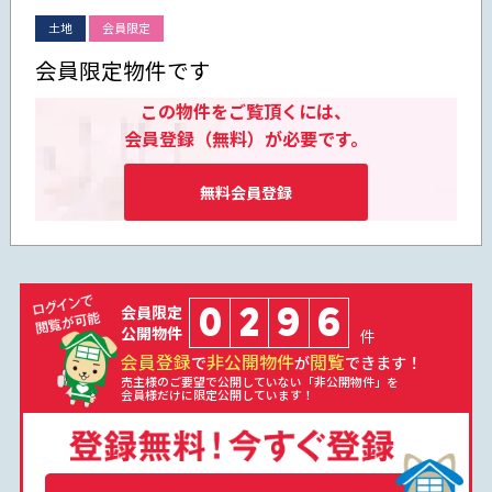
土地
会員限定
会員限定物件です
この物件をご覧頂くには、
会員登録（無料）が必要です。
無料会員登録
0
2
9
6
会員限定
公開物件
件
会員登録
非公開物件
閲覧
で
が
できます！
売主様のご要望で公開していない「非公開物件」を
会員様だけに限定公開しています！