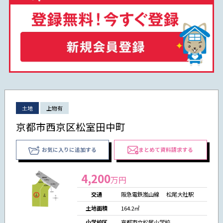
土地
上物有
京都市西京区松室田中町
お気に入りに追加する
まとめて資料請求する
4,200
万円
交通
阪急電鉄嵐山線 松尾大社駅
土地面積
164.2㎡
小学校区
京都市立松尾小学校