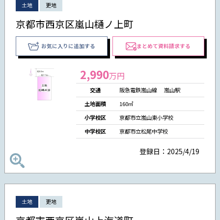
土地
更地
京都市西京区嵐山樋ノ上町
お気に入りに追加する
まとめて資料請求する
2,990
万円
交通
阪急電鉄嵐山線 嵐山駅
土地面積
160㎡
小学校区
京都市立嵐山東小学校
中学校区
京都市立松尾中学校
登録日：2025/4/19
土地
更地