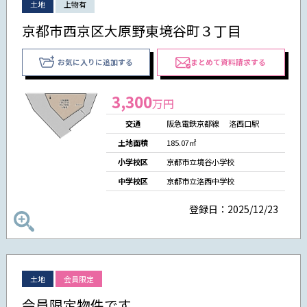
土地
上物有
京都市西京区大原野東境谷町３丁目
お気に入りに追加する
まとめて資料請求する
3,300
万円
交通
阪急電鉄京都線 洛西口駅
土地面積
185.07㎡
小学校区
京都市立境谷小学校
中学校区
京都市立洛西中学校
登録日：2025/12/23
土地
会員限定
会員限定物件です