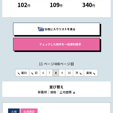
102
109
340
件
件
件
お気に入りリストを見る
11 ページ中8ページ目
最初
前
6
7
8
9
10
次
最後
並び替え
新着順
価格
土地面積
土地
会員限定