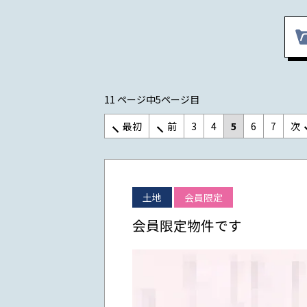
11 ページ中5ページ目
最初
前
3
4
5
6
7
次
土地
会員限定
会員限定物件です