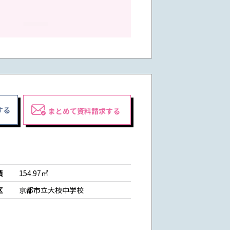
する
まとめて資料請求する
積
154.97㎡
区
京都市立大枝中学校