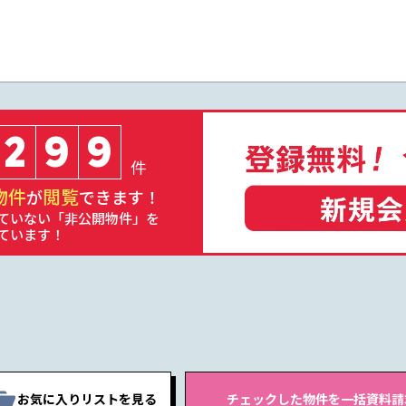
2
9
9
件
物件
閲覧
が
できます！
ていない「非公開物件」を
ています！
お気に入りリストを見る