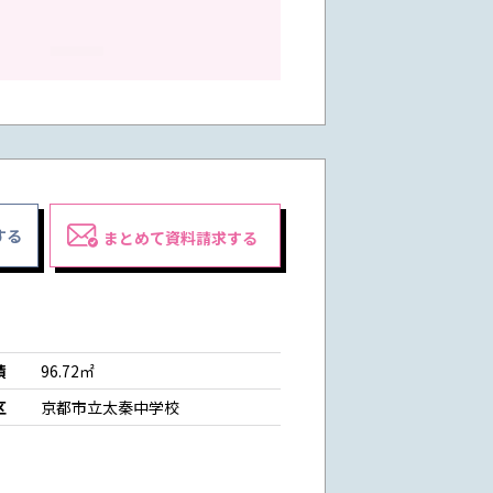
する
まとめて資料請求する
積
96.72㎡
区
京都市立太秦中学校