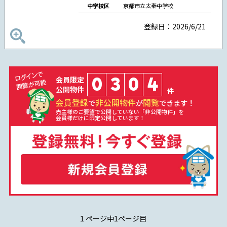
中学校区
京都市立太秦中学校
登録日：2026/6/21
0
3
0
4
会員限定
公開物件
件
会員登録
非公開物件
閲覧
で
が
できます！
売主様のご要望で公開していない「非公開物件」を
会員様だけに限定公開しています！
1 ページ中1ページ目