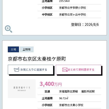
土地面積
235.54㎡
小学校区
京都市立宇多野小学校
中学校区
京都市立双ヶ丘中学校
登録日：2026/8/6
土地
上物有
京都市右京区太秦桂ケ原町
お気に入りに追加する
まとめて資料請求する
3,400
万円
交通
京福電鉄北野線 撮影所前駅
土地面積
96.72㎡
小学校区
京都市立太秦小学校