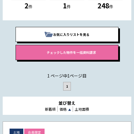
2
1
248
件
件
件
お気に入りリストを見る
1 ページ中1ページ目
1
並び替え
新着順
価格
土地面積
土地
会員限定