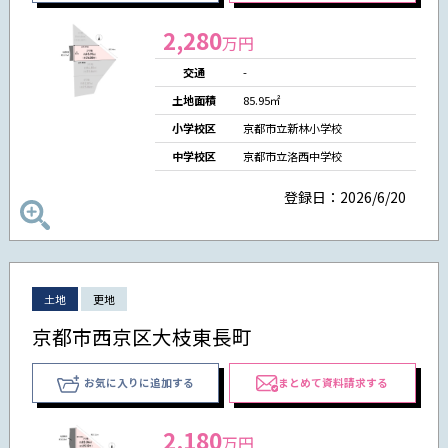
2,280
万円
交通
-
土地面積
85.95㎡
小学校区
京都市立新林小学校
中学校区
京都市立洛西中学校
登録日：2026/6/20
土地
更地
京都市西京区大枝東長町
お気に入りに追加する
まとめて資料請求する
2,180
万円