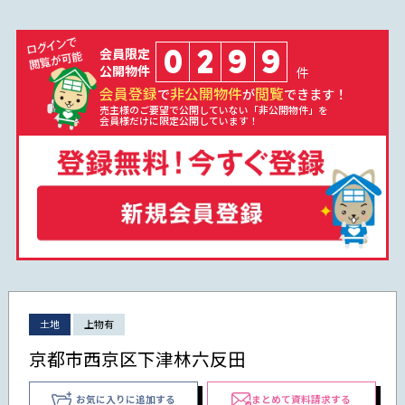
0
2
9
9
会員限定
公開物件
件
会員登録
非公開物件
閲覧
で
が
できます！
売主様のご要望で公開していない「非公開物件」を
会員様だけに限定公開しています！
土地
上物有
京都市西京区下津林六反田
お気に入りに追加する
まとめて資料請求する