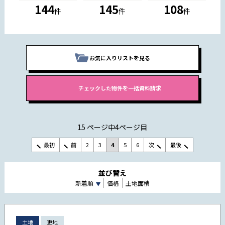
144
145
108
件
件
件
お気に入りリストを見る
15 ページ中4ページ目
最初
前
2
3
4
5
6
次
最後
並び替え
新着順
価格
土地面積
土地
更地