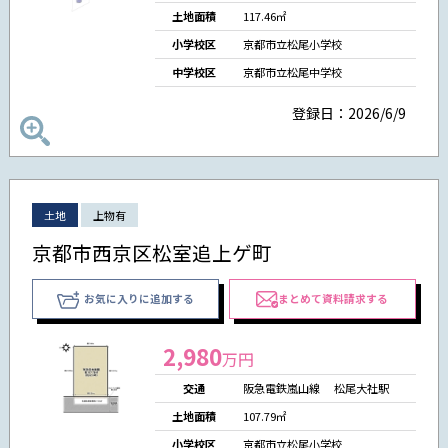
土地面積
117.46㎡
小学校区
京都市立松尾小学校
中学校区
京都市立松尾中学校
登録日：2026/6/9
土地
上物有
京都市西京区松室追上ゲ町
お気に入りに追加する
まとめて資料請求する
2,980
万円
交通
阪急電鉄嵐山線 松尾大社駅
土地面積
107.79㎡
小学校区
京都市立松尾小学校