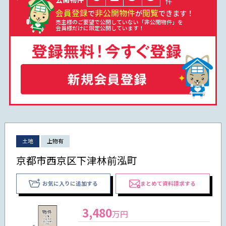
件
会員登録
非公開物件
閲覧
で
が
できます！
売主様のご要望で公開していない「非公開物件」を
会員様だけに限定公開しています！
土地
上物有
京都市西京区下津林前泓町
お気に入りに追加する
まとめて資料請求する
3,480
万円