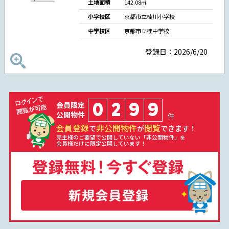
土地面積
142.08㎡
小学校区
京都市立桂川小学校
中学校区
京都市立桂中学校
登録日：2026/6/20
0
2
9
9
会員限定
公開物件
件
会員登録
非公開物件
閲覧
で
が
できます！
売主様のご要望で公開していない「非公開物件」を
会員様だけに限定公開しています！