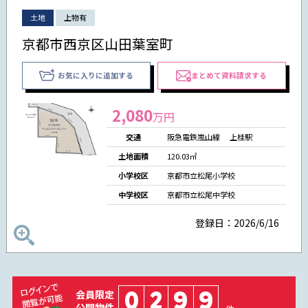
土地
上物有
京都市西京区山田葉室町
お気に入りに追加する
まとめて資料請求する
2,080
万円
交通
阪急電鉄嵐山線 上桂駅
土地面積
120.03㎡
小学校区
京都市立松尾小学校
中学校区
京都市立松尾中学校
登録日：2026/6/16
0
2
9
9
会員限定
公開物件