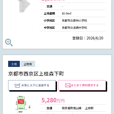
交通
-
土地面積
83.06㎡
小学校区
京都市立新林小学校
中学校区
京都市立洛西中学校
登録日：2026/6/20
土地
上物有
京都市西京区上桂森下町
お気に入りに追加する
まとめて資料請求する
5,280
万円
交通
阪急電鉄嵐山線 上桂駅