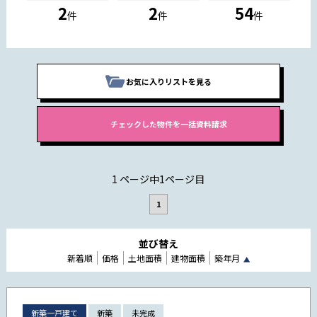
2
2
54
件
件
件
お気に入りリストを見る
1 ページ中1ページ目
1
並び替え
新着順
価格
土地面積
建物面積
築年月
新築一戸建て
新築
未完成