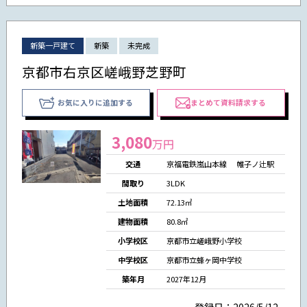
新築一戸建て
新築
未完成
京都市右京区嵯峨野芝野町
お気に入りに追加する
まとめて資料請求する
3,080
万円
交通
京福電鉄嵐山本線 帷子ノ辻駅
間取り
3LDK
土地面積
72.13㎡
建物面積
80.8㎡
小学校区
京都市立嵯峨野小学校
中学校区
京都市立蜂ヶ岡中学校
築年月
2027年12月