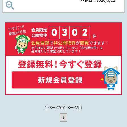
登録日：2026/5/12
0
3
0
2
会員限定
公開物件
件
会員登録
非公開物件
閲覧
で
が
できます！
売主様のご要望で公開していない「非公開物件」を
会員様だけに限定公開しています！
1 ページ中1ページ目
1