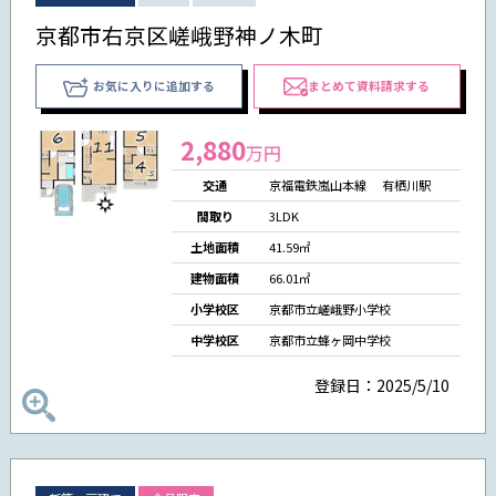
京都市右京区嵯峨野神ノ木町
お気に入りに追加する
まとめて資料請求する
2,880
万円
交通
京福電鉄嵐山本線 有栖川駅
間取り
3LDK
土地面積
41.59㎡
建物面積
66.01㎡
小学校区
京都市立嵯峨野小学校
中学校区
京都市立蜂ヶ岡中学校
登録日：2025/5/10