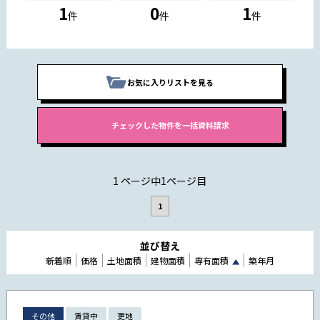
1
0
1
件
件
件
お気に入りリストを見る
1 ページ中1ページ目
1
並び替え
新着順
価格
土地面積
建物面積
専有面積
築年月
その他
賃貸中
更地