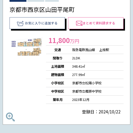
京都市西京区山田平尾町
お気に入りに追加する
まとめて資料請求する
11,800
万円
交通
阪急電鉄嵐山線 上桂駅
間取り
2LDK
土地面積
348.41㎡
建物面積
277.99㎡
小学校区
京都市立松陽小学校
中学校区
京都市立樫原中学校
築年月
2023年12月
登録日：2024/10/22