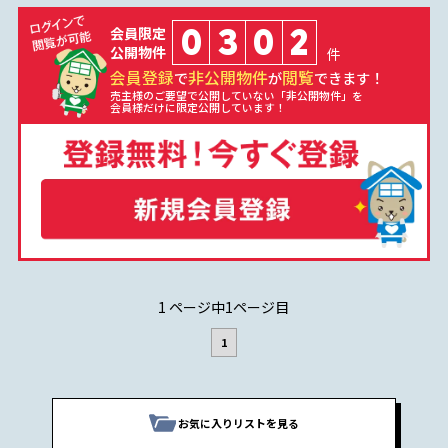
0
3
0
2
会員限定
公開物件
件
会員登録
非公開物件
閲覧
で
が
できます！
売主様のご要望で公開していない「非公開物件」を
会員様だけに限定公開しています！
1 ページ中1ページ目
1
お気に入りリストを見る