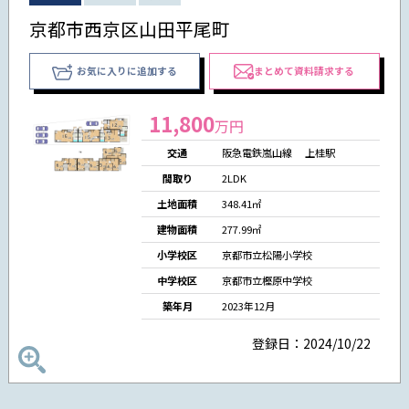
京都市西京区山田平尾町
お気に入りに追加する
まとめて資料請求する
11,800
万円
交通
阪急電鉄嵐山線 上桂駅
間取り
2LDK
土地面積
348.41㎡
建物面積
277.99㎡
小学校区
京都市立松陽小学校
中学校区
京都市立樫原中学校
築年月
2023年12月
登録日：2024/10/22