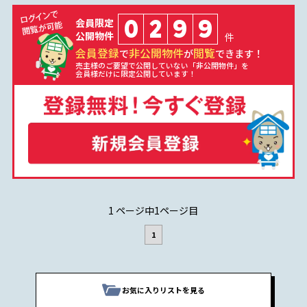
0
2
9
9
会員限定
公開物件
件
会員登録
非公開物件
閲覧
で
が
できます！
売主様のご要望で公開していない「非公開物件」を
会員様だけに限定公開しています！
1 ページ中1ページ目
1
お気に入りリストを見る