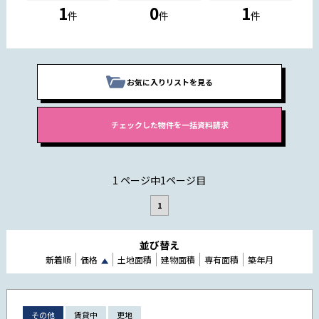
1
0
1
件
件
件
お気に入りリストを見る
1 ページ中1ページ目
1
並び替え
新着順
価格
土地面積
建物面積
専有面積
築年月
その他
賃貸中
更地