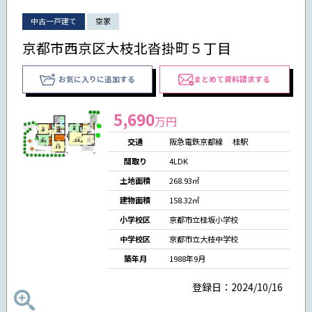
中古一戸建て
空家
京都市西京区大枝北沓掛町５丁目
お気に入りに追加する
まとめて資料請求する
5,690
万円
交通
阪急電鉄京都線 桂駅
間取り
4LDK
土地面積
268.93㎡
建物面積
158.32㎡
小学校区
京都市立桂坂小学校
中学校区
京都市立大枝中学校
築年月
1988年9月
登録日：2024/10/16