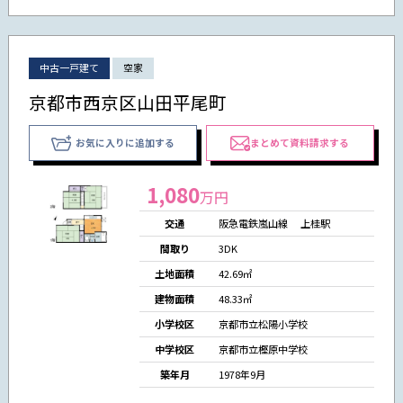
中古一戸建て
空家
京都市西京区山田平尾町
お気に入りに追加する
まとめて資料請求する
1,080
万円
交通
阪急電鉄嵐山線 上桂駅
間取り
3DK
土地面積
42.69㎡
建物面積
48.33㎡
小学校区
京都市立松陽小学校
中学校区
京都市立樫原中学校
築年月
1978年9月