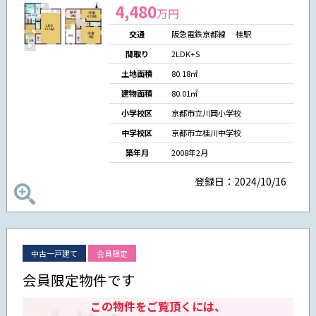
4,480
万円
交通
阪急電鉄京都線 桂駅
間取り
2LDK+S
土地面積
80.18㎡
建物面積
80.01㎡
小学校区
京都市立川岡小学校
中学校区
京都市立桂川中学校
築年月
2008年2月
登録日：2024/10/16
中古一戸建て
会員限定
会員限定物件です
この物件をご覧頂くには、