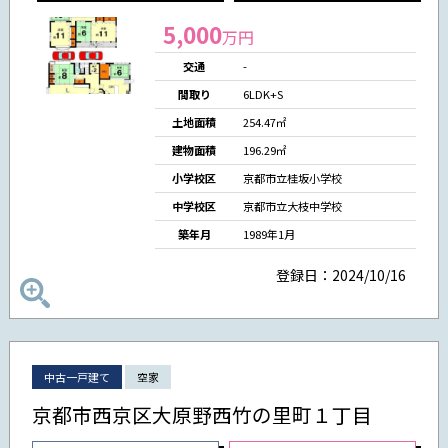
5,000
万円
交通
-
間取り
6LDK+S
土地面積
254.47㎡
建物面積
196.29㎡
小学校区
京都市立桂坂小学校
中学校区
京都市立大枝中学校
築年月
1989年1月
登録日：2024/10/16
中古一戸建て
空家
京都市西京区大原野西竹の里町１丁目