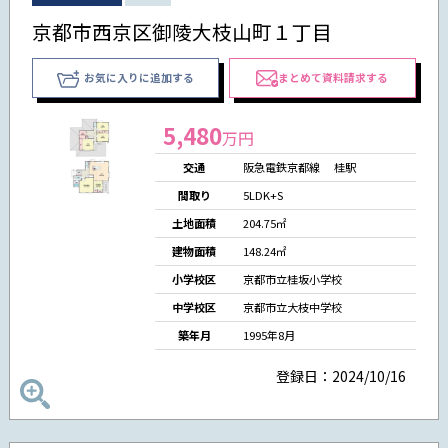
京都市西京区御陵大枝山町１丁目
お気に入りに追加する
まとめて資料請求する
5,480
万円
交通
阪急電鉄京都線 桂駅
間取り
5LDK+S
土地面積
204.75㎡
建物面積
148.24㎡
小学校区
京都市立桂坂小学校
中学校区
京都市立大枝中学校
築年月
1995年8月
登録日：2024/10/16