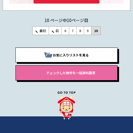
10 ページ中10ページ目
最初
前
6
7
8
9
10
お気に入りリストを見る