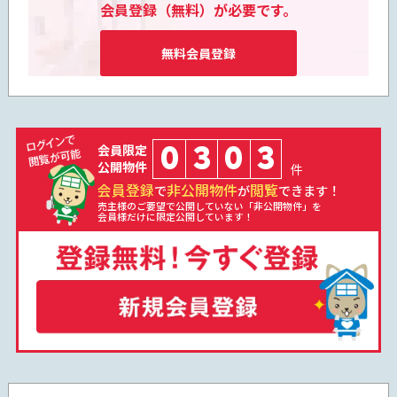
会員登録（無料）が必要です。
無料会員登録
0
3
0
3
会員限定
公開物件
件
会員登録
非公開物件
閲覧
で
が
できます！
売主様のご要望で公開していない「非公開物件」を
会員様だけに限定公開しています！