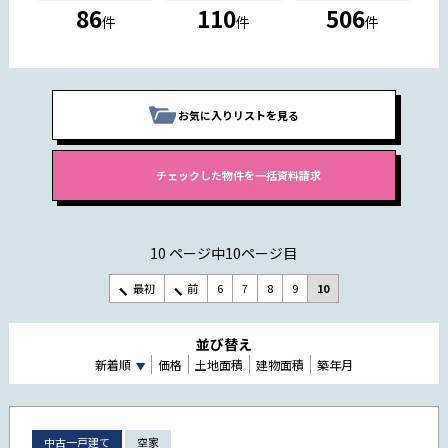
86
110
506
件
件
件
お気に入りリストを見る
10 ページ中10ページ目
最初
前
6
7
8
9
10
並び替え
新着順
価格
土地面積
建物面積
築年月
中古一戸建て
空家