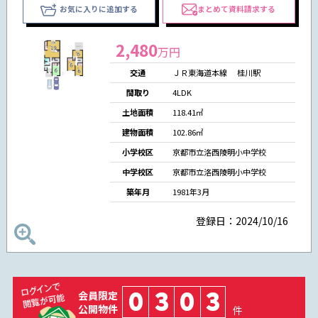
お気に入りに追加する
まとめて資料請求する
2,480
万円
交通
ＪＲ東海道本線 桂川駅
間取り
4LDK
土地面積
118.41㎡
建物面積
102.86㎡
小学校区
京都市立洛西陵明小中学校
中学校区
京都市立洛西陵明小中学校
築年月
1981年3月
登録日：2024/10/16
0
3
0
3
会員限定
公開物件
件