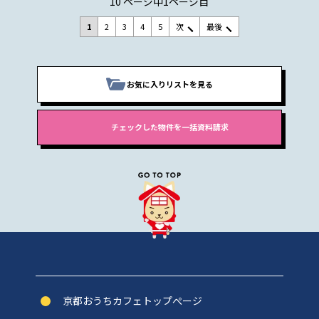
10 ページ中1ページ目
1
2
3
4
5
次
最後
お気に入りリストを見る
京都おうちカフェトップぺージ