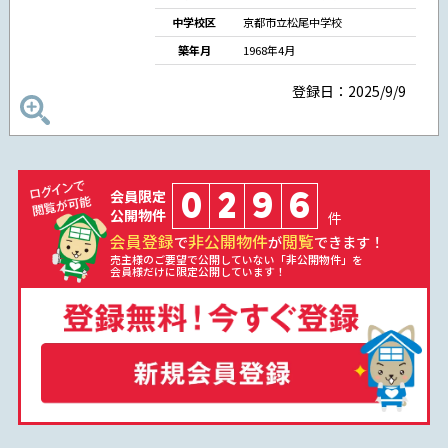
中学校区
京都市立松尾中学校
築年月
1968年4月
登録日：2025/9/9
0
2
9
6
会員限定
公開物件
件
会員登録
非公開物件
閲覧
で
が
できます！
売主様のご要望で公開していない「非公開物件」を
会員様だけに限定公開しています！