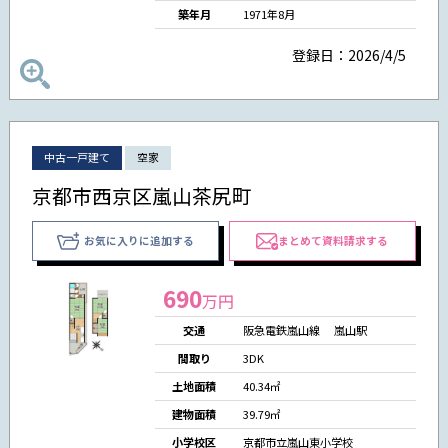
築年月
1971年8月
登録日：2026/4/5
中古一戸建て
空家
京都市西京区嵐山茶尻町
お気に入りに追加する
まとめて資料請求する
690
万円
交通
阪急電鉄嵐山線 嵐山駅
間取り
3DK
土地面積
40.34㎡
建物面積
39.79㎡
小学校区
京都市立嵐山東小学校