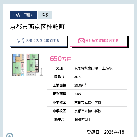
中古一戸建て
空家
京都市西京区桂乾町
お気に入りに追加する
まとめて資料請求する
650
万円
交通
阪急電鉄嵐山線 上桂駅
間取り
3DK
土地面積
39.89㎡
建物面積
43㎡
小学校区
京都市立桂小学校
中学校区
京都市立桂中学校
築年月
1965年1月
登録日：2026/4/18