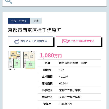
中古一戸建て
空家
京都市西京区桂千代原町
お気に入りに追加する
まとめて資料請求する
1,080
万円
交通
阪急電鉄京都線 桂駅
間取り
4DK
土地面積
40.02㎡
建物面積
60.54㎡
小学校区
京都市立桂小学校
中学校区
京都市立桂中学校
築年月
1986年2月