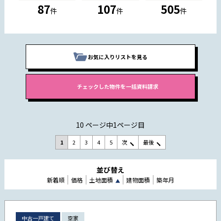
87
107
505
件
件
件
お気に入りリストを見る
10 ページ中1ページ目
1
2
3
4
5
次
最後
並び替え
新着順
価格
土地面積
建物面積
築年月
中古一戸建て
空家