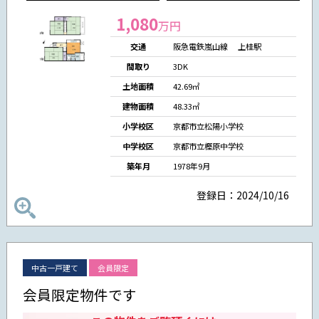
1,080
万円
交通
阪急電鉄嵐山線 上桂駅
間取り
3DK
土地面積
42.69㎡
建物面積
48.33㎡
小学校区
京都市立松陽小学校
中学校区
京都市立樫原中学校
築年月
1978年9月
登録日：2024/10/16
中古一戸建て
会員限定
会員限定物件です