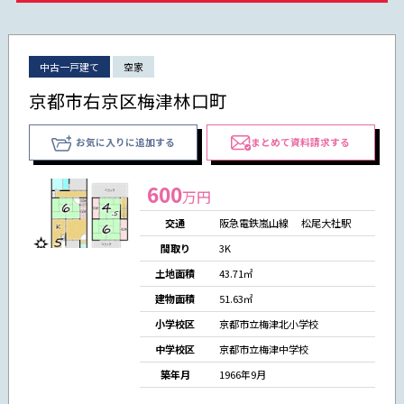
中古一戸建て
空家
京都市右京区梅津林口町
お気に入りに追加する
まとめて資料請求する
600
万円
交通
阪急電鉄嵐山線 松尾大社駅
間取り
3K
土地面積
43.71㎡
建物面積
51.63㎡
小学校区
京都市立梅津北小学校
中学校区
京都市立梅津中学校
築年月
1966年9月