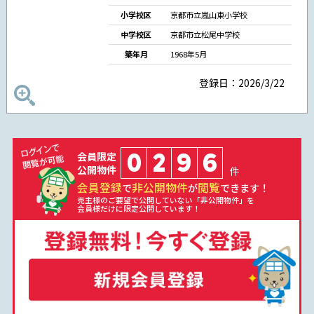
小学校区
京都市立嵐山東小学校
中学校区
京都市立松尾中学校
築年月
1968年5月
登録日：2026/3/22
0
2
9
6
会員限定
公開物件
件
会員登録
非公開物件
閲覧
で
が
できます！
売主様のご要望で公開していない「非公開物件」を
会員様だけに限定公開しています！