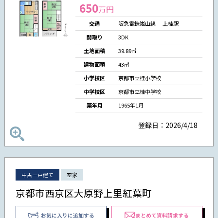
650
万円
交通
阪急電鉄嵐山線 上桂駅
間取り
3DK
土地面積
39.89㎡
建物面積
43㎡
小学校区
京都市立桂小学校
中学校区
京都市立桂中学校
築年月
1965年1月
登録日：2026/4/18
中古一戸建て
空家
京都市西京区大原野上里紅葉町
お気に入りに追加する
まとめて資料請求する