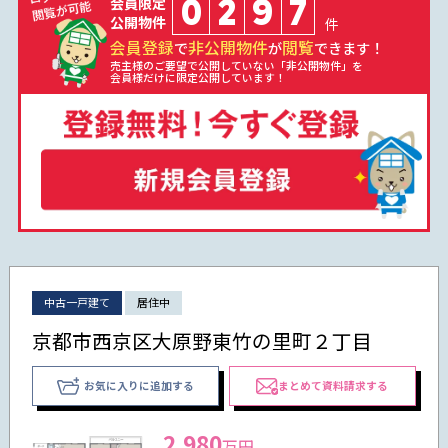
0
2
9
7
会員限定
公開物件
件
会員登録
非公開物件
閲覧
で
が
できます！
売主様のご要望で公開していない「非公開物件」を
会員様だけに限定公開しています！
中古一戸建て
居住中
京都市西京区大原野東竹の里町２丁目
お気に入りに追加する
まとめて資料請求する
2,980
万円