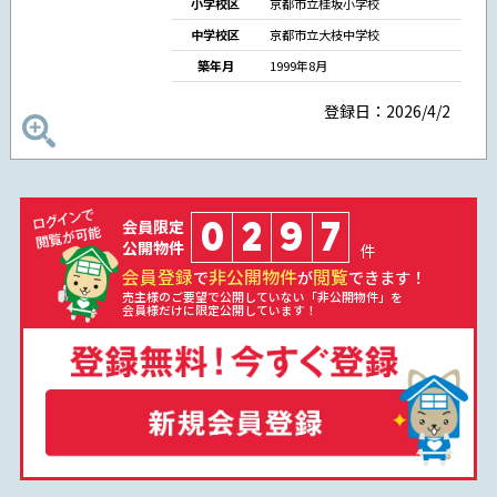
小学校区
京都市立桂坂小学校
中学校区
京都市立大枝中学校
築年月
1999年8月
登録日：2026/4/2
0
2
9
7
会員限定
公開物件
件
会員登録
非公開物件
閲覧
で
が
できます！
売主様のご要望で公開していない「非公開物件」を
会員様だけに限定公開しています！