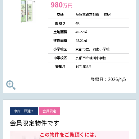
980
万円
交通
阪急電鉄京都線 桂駅
間取り
4K
土地面積
40.22㎡
建物面積
48.21㎡
小学校区
京都市立川岡東小学校
中学校区
京都市立桂川中学校
築年月
1971年8月
登録日：2026/4/5
中古一戸建て
会員限定
会員限定物件です
この物件をご覧頂くには、