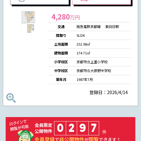
4,280
万円
交通
阪急電鉄京都線 東向日駅
間取り
5LDK
土地面積
251.98㎡
建物面積
174.71㎡
小学校区
京都市立上里小学校
中学校区
京都市立大原野中学校
築年月
1987年7月
登録日：2026/4/14
0
2
9
7
会員限定
公開物件
件
会員登録
非公開物件
閲覧
で
が
できます！