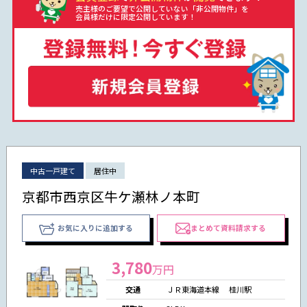
売主様のご要望で公開していない「非公開物件」を
会員様だけに限定公開しています！
中古一戸建て
居住中
京都市西京区牛ケ瀬林ノ本町
お気に入りに追加する
まとめて資料請求する
3,780
万円
交通
ＪＲ東海道本線 桂川駅