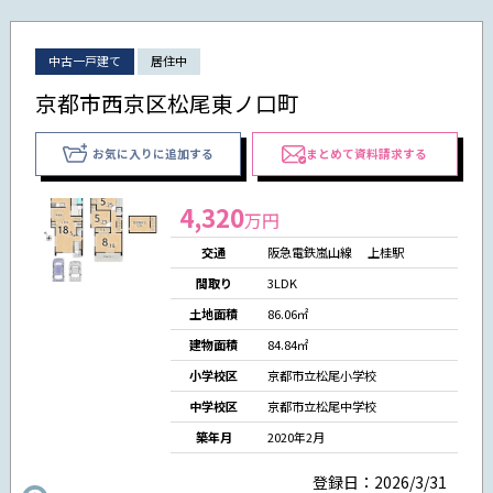
中古一戸建て
居住中
京都市西京区松尾東ノ口町
お気に入りに追加する
まとめて資料請求する
4,320
万円
交通
阪急電鉄嵐山線 上桂駅
間取り
3LDK
土地面積
86.06㎡
建物面積
84.84㎡
小学校区
京都市立松尾小学校
中学校区
京都市立松尾中学校
築年月
2020年2月
登録日：2026/3/31