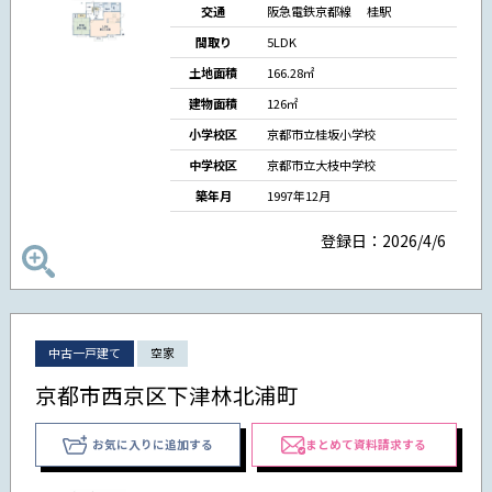
交通
阪急電鉄京都線 桂駅
間取り
5LDK
土地面積
166.28㎡
建物面積
126㎡
小学校区
京都市立桂坂小学校
中学校区
京都市立大枝中学校
築年月
1997年12月
登録日：2026/4/6
中古一戸建て
空家
京都市西京区下津林北浦町
お気に入りに追加する
まとめて資料請求する