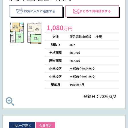
お気に入りに追加する
まとめて資料請求する
1,080
万円
交通
阪急電鉄京都線 桂駅
間取り
4DK
土地面積
40.02㎡
建物面積
60.54㎡
小学校区
京都市立桂小学校
中学校区
京都市立桂中学校
築年月
1986年2月
登録日：2026/3/2
中古一戸建て
会員限定