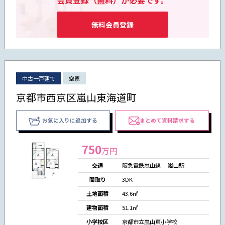
会員登録（無料）が必要です。
無料会員登録
中古一戸建て
空家
京都市西京区嵐山東海道町
お気に入りに追加する
まとめて資料請求する
750
万円
交通
阪急電鉄嵐山線 嵐山駅
間取り
3DK
土地面積
43.6㎡
建物面積
51.1㎡
小学校区
京都市立嵐山東小学校