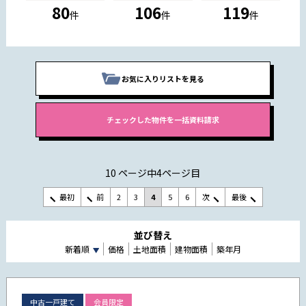
80
106
119
件
件
件
お気に入りリストを見る
10 ページ中4ページ目
最初
前
2
3
4
5
6
次
最後
並び替え
新着順
価格
土地面積
建物面積
築年月
中古一戸建て
会員限定