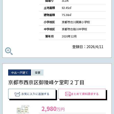
間取り
3LDK
土地面積
63.45㎡
建物面積
75.38㎡
小学校区
京都市立川岡東小学校
中学校区
京都市立桂川中学校
築年月
2020年12月
登録日：2026/4/11
中古一戸建て
空家
京都市西京区御陵峰ケ堂町２丁目
お気に入りに追加する
まとめて資料請求する
2,980
万円