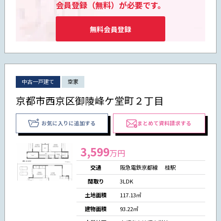
会員登録（無料）が必要です。
無料会員登録
中古一戸建て
空家
京都市西京区御陵峰ケ堂町２丁目
お気に入りに追加する
まとめて資料請求する
3,599
万円
交通
阪急電鉄京都線 桂駅
間取り
3LDK
土地面積
117.13㎡
建物面積
93.22㎡