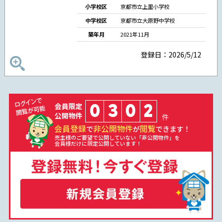
小学校区
京都市立上里小学校
中学校区
京都市立大原野中学校
築年月
2021年11月
登録日：2026/5/12
0
3
0
2
会員限定
公開物件
件
会員登録
非公開物件
閲覧
で
が
できます！
売主様のご要望で公開していない「非公開物件」を
会員様だけに限定公開しています！