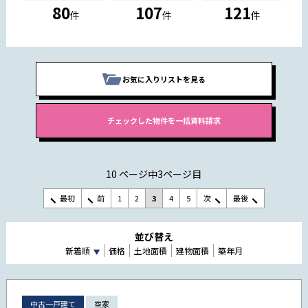
80
107
121
件
件
件
お気に入りリストを見る
10 ページ中3ページ目
最初
前
1
2
3
4
5
次
最後
並び替え
新着順
価格
土地面積
建物面積
築年月
中古一戸建て
空家