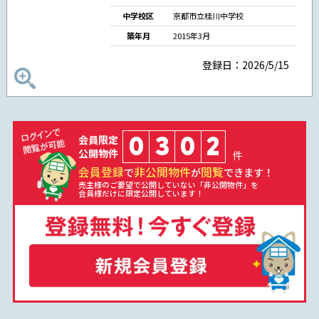
中学校区
京都市立桂川中学校
築年月
2015年3月
登録日：2026/5/15
0
3
0
2
会員限定
公開物件
件
会員登録
非公開物件
閲覧
で
が
できます！
売主様のご要望で公開していない「非公開物件」を
会員様だけに限定公開しています！