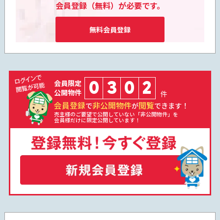
会員登録（無料）が必要です。
無料会員登録
0
3
0
2
会員限定
公開物件
件
会員登録
非公開物件
閲覧
で
が
できます！
売主様のご要望で公開していない「非公開物件」を
会員様だけに限定公開しています！