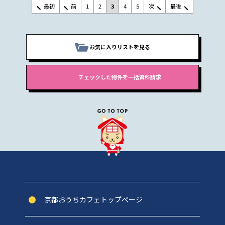
最初
前
1
2
3
4
5
次
最後
お気に入りリストを見る
京都おうちカフェトップぺージ