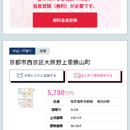
会員登録（無料）が必要です。
無料会員登録
中古一戸建て
空家
京都市西京区大原野上里勝山町
お気に入りに追加する
まとめて資料請求する
5,780
万円
交通
阪急電鉄京都線 東向日駅
間取り
3LDK
土地面積
195.7㎡
建物面積
96.39㎡