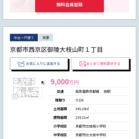
無料会員登録
中古一戸建て
空家
京都市西京区御陵大枝山町１丁目
お気に入りに追加する
まとめて資料請求する
9,000
万円
交通
阪急電鉄京都線 桂駅
間取り
7LDK
土地面積
345.28㎡
建物面積
239.31㎡
小学校区
京都市立桂坂小学校
中学校区
京都市立大枝中学校