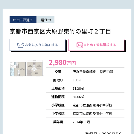
中古一戸建て
居住中
京都市西京区大原野東竹の里町２丁目
お気に入りに追加する
まとめて資料請求する
2,980
万円
交通
阪急電鉄京都線 洛西口駅
間取り
3LDK
土地面積
71.28㎡
建物面積
82.66㎡
小学校区
京都市立洛西陵明小中学校
中学校区
京都市立洛西陵明小中学校
築年月
2014年11月
登録日：2026/3/16