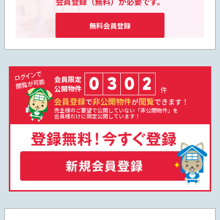
会員登録（無料）が必要です。
無料会員登録
0
3
0
2
会員限定
公開物件
件
会員登録
非公開物件
閲覧
で
が
できます！
売主様のご要望で公開していない「非公開物件」を
会員様だけに限定公開しています！