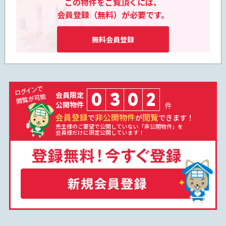
この物件をご覧頂くには、
会員登録（無料）が必要です。
無料会員登録
0
3
0
2
会員限定
公開物件
件
会員登録
非公開物件
閲覧
で
が
できます！
売主様のご要望で公開していない「非公開物件」を
会員様だけに限定公開しています！