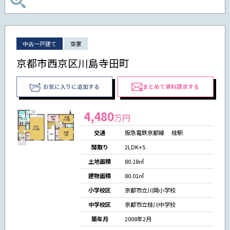
中古一戸建て
空家
京都市西京区川島寺田町
お気に入りに追加する
まとめて資料請求する
4,480
万円
交通
阪急電鉄京都線 桂駅
間取り
2LDK+S
土地面積
80.18㎡
建物面積
80.01㎡
小学校区
京都市立川岡小学校
中学校区
京都市立桂川中学校
築年月
2008年2月