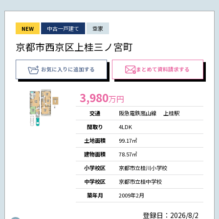
NEW
中古一戸建て
空家
京都市西京区上桂三ノ宮町
お気に入りに追加する
まとめて資料請求する
3,980
万円
交通
阪急電鉄嵐山線 上桂駅
間取り
4LDK
土地面積
99.17㎡
建物面積
78.57㎡
小学校区
京都市立桂川小学校
中学校区
京都市立桂中学校
築年月
2009年2月
登録日：2026/8/2