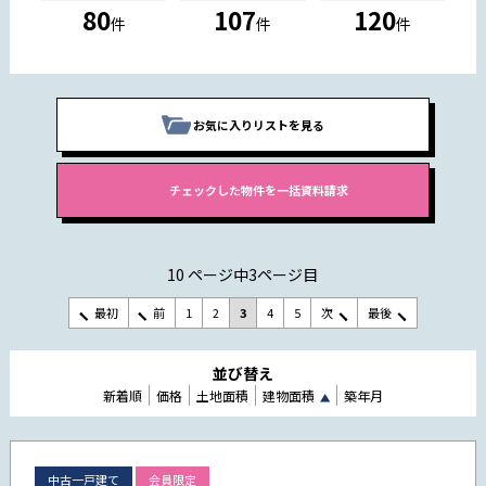
80
107
120
件
件
件
お気に入りリストを見る
10 ページ中3ページ目
最初
前
1
2
3
4
5
次
最後
並び替え
新着順
価格
土地面積
建物面積
築年月
中古一戸建て
会員限定