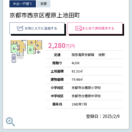
中古一戸建て
空家
京都市西京区樫原上池田町
お気に入りに追加する
まとめて資料請求する
2,280
万円
交通
阪急電鉄京都線 桂駅
間取り
4LDK
土地面積
81.32㎡
建物面積
79.48㎡
小学校区
京都市立樫原小学校
中学校区
京都市立樫原中学校
築年月
1983年7月
登録日：2025/2/9