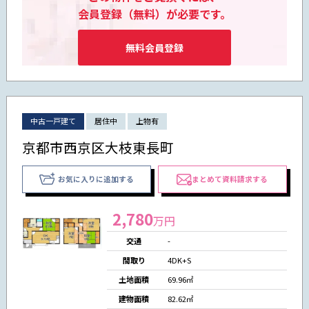
会員登録（無料）が必要です。
無料会員登録
中古一戸建て
居住中
上物有
京都市西京区大枝東長町
お気に入りに追加する
まとめて資料請求する
2,780
万円
交通
-
間取り
4DK+S
土地面積
69.96㎡
建物面積
82.62㎡