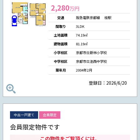
2,280
万円
交通
阪急電鉄京都線 桂駅
間取り
3LDK
土地面積
74.19㎡
建物面積
81.19㎡
小学校区
京都市立新林小学校
中学校区
京都市立洛西中学校
築年月
2004年2月
登録日：2026/6/20
中古一戸建て
会員限定
会員限定物件です
この物件をご覧頂くには、