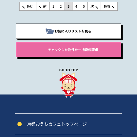
最初
前
1
2
3
4
5
次
最後
お気に入りリストを見る
京都おうちカフェトップぺージ