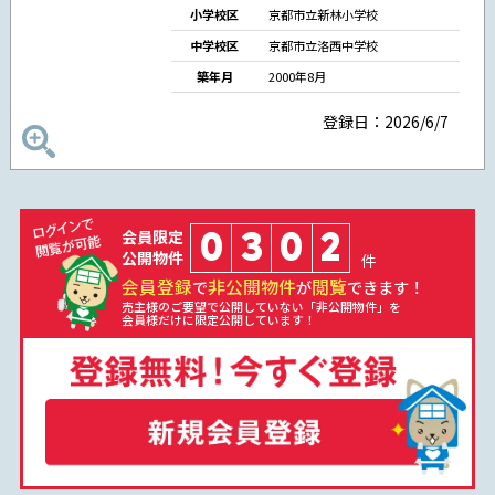
小学校区
京都市立新林小学校
中学校区
京都市立洛西中学校
築年月
2000年8月
登録日：2026/6/7
0
3
0
2
会員限定
公開物件
件
会員登録
非公開物件
閲覧
で
が
できます！
売主様のご要望で公開していない「非公開物件」を
会員様だけに限定公開しています！