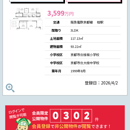
3,599
万円
交通
阪急電鉄京都線 桂駅
間取り
3LDK
土地面積
117.13㎡
建物面積
93.22㎡
小学校区
京都市立桂坂小学校
中学校区
京都市立大枝中学校
築年月
1999年8月
登録日：2026/4/2
0
3
0
2
会員限定
公開物件
件
会員登録
非公開物件
閲覧
で
が
できます！