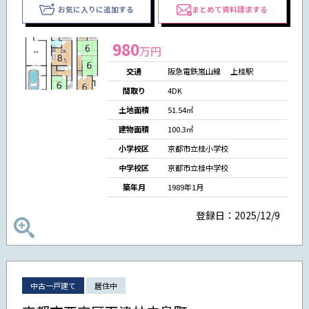
お気に入りに追加する
まとめて資料請求する
980
万円
交通
阪急電鉄嵐山線 上桂駅
間取り
4DK
土地面積
51.54㎡
建物面積
100.3㎡
小学校区
京都市立桂小学校
中学校区
京都市立桂中学校
築年月
1989年1月
登録日：2025/12/9
中古一戸建て
居住中