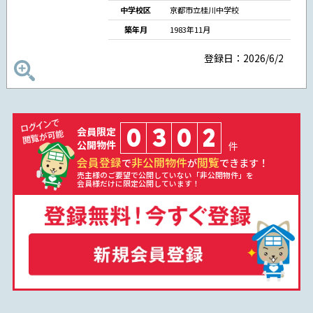
中学校区
京都市立桂川中学校
築年月
1983年11月
登録日：2026/6/2
0
3
0
2
会員限定
公開物件
件
会員登録
非公開物件
閲覧
で
が
できます！
売主様のご要望で公開していない「非公開物件」を
会員様だけに限定公開しています！