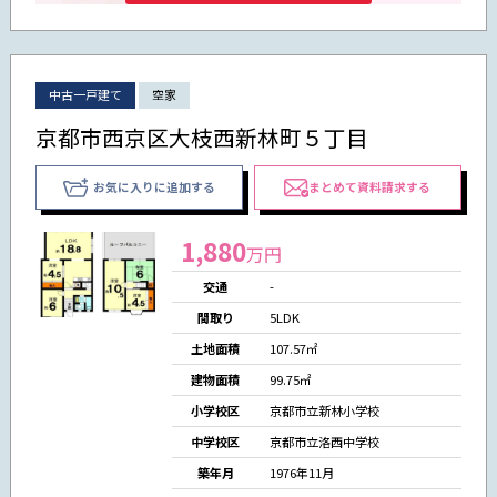
中古一戸建て
空家
京都市西京区大枝西新林町５丁目
お気に入りに追加する
まとめて資料請求する
1,880
万円
交通
-
間取り
5LDK
土地面積
107.57㎡
建物面積
99.75㎡
小学校区
京都市立新林小学校
中学校区
京都市立洛西中学校
築年月
1976年11月