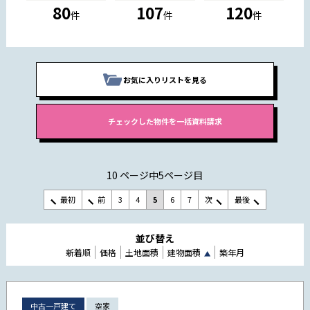
80
107
120
件
件
件
お気に入りリストを見る
10 ページ中5ページ目
最初
前
3
4
5
6
7
次
最後
並び替え
新着順
価格
土地面積
建物面積
築年月
中古一戸建て
空家