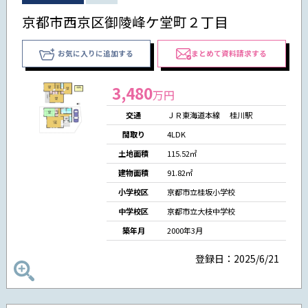
京都市西京区御陵峰ケ堂町２丁目
お気に入りに追加する
まとめて資料請求する
3,480
万円
交通
ＪＲ東海道本線 桂川駅
間取り
4LDK
土地面積
115.52㎡
建物面積
91.82㎡
小学校区
京都市立桂坂小学校
中学校区
京都市立大枝中学校
築年月
2000年3月
登録日：2025/6/21