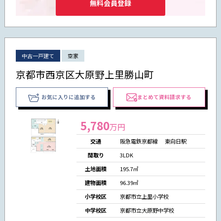
無料会員登録
中古一戸建て
空家
京都市西京区大原野上里勝山町
お気に入りに追加する
まとめて資料請求する
5,780
万円
交通
阪急電鉄京都線 東向日駅
間取り
3LDK
土地面積
195.7㎡
建物面積
96.39㎡
小学校区
京都市立上里小学校
中学校区
京都市立大原野中学校