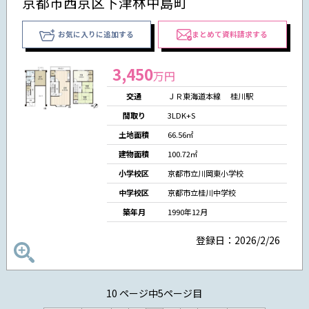
京都市西京区下津林中島町
お気に入りに追加する
まとめて資料請求する
3,450
万円
交通
ＪＲ東海道本線 桂川駅
間取り
3LDK+S
土地面積
66.56㎡
建物面積
100.72㎡
小学校区
京都市立川岡東小学校
中学校区
京都市立桂川中学校
築年月
1990年12月
登録日：2026/2/26
10 ページ中5ページ目