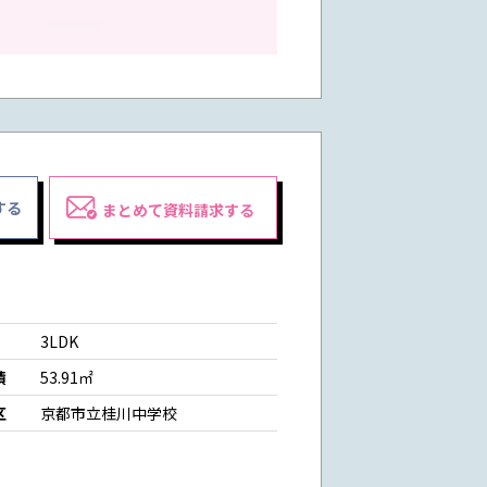
する
まとめて資料請求する
3LDK
積
53.91㎡
区
京都市立桂川中学校