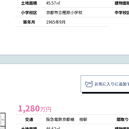
土地面積
45.57㎡
建物面
小学校区
京都市立樫原小学校
中学校
築年月
1965年9月
お気に入りに追加
1,280
万円
交通
阪急電鉄京都線 桂駅
間取り
土地面積
46.62㎡
建物面