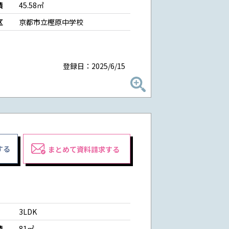
積
45.58㎡
区
京都市立樫原中学校
登録日：2025/6/15
する
まとめて資料請求する
3LDK
積
81㎡