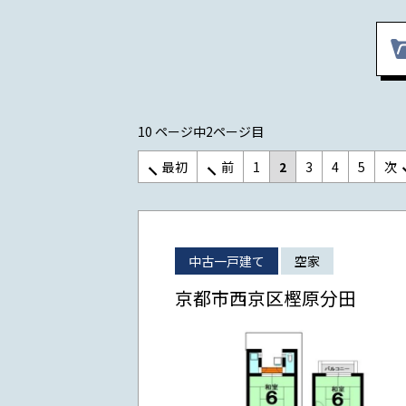
10 ページ中2ページ目
最初
前
1
2
3
4
5
次
中古一戸建て
空家
京都市西京区樫原分田