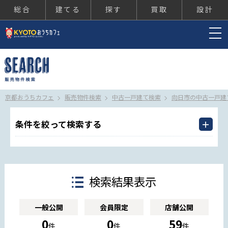
総合
建てる
探す
買取
設計
京都おうちカフェ
京都おうちカフェ
販売物件検索
中古一戸建て検索
向日市の中古一戸建
条件を絞って検索する
検索結果表示
一般公開
会員限定
店舗公開
0
0
59
件
件
件