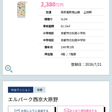
2,380
万円
交通
阪急電鉄嵐山線 上桂駅
間取り
3LDK
専有面積
62.19㎡
小学校区
京都市立松尾小学校
中学校区
京都市立松尾中学校
築年月
1997年2月
所在階
4階 / 7階建
登録日：2026/7/21
中古マンション
空家
エルパーク西京大原野
お気に入りに追加する
まとめて資料請求する