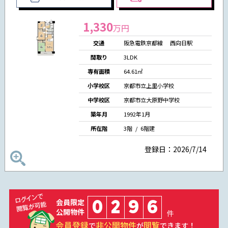
1,330
万円
交通
阪急電鉄京都線 西向日駅
間取り
3LDK
専有面積
64.61㎡
小学校区
京都市立上里小学校
中学校区
京都市立大原野中学校
築年月
1992年1月
所在階
3階 / 6階建
登録日：2026/7/14
0
2
9
6
会員限定
公開物件
件
会員登録
非公開物件
閲覧
で
が
できます！