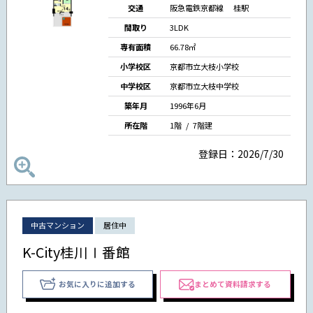
交通
阪急電鉄京都線 桂駅
間取り
3LDK
専有面積
66.78㎡
小学校区
京都市立大枝小学校
中学校区
京都市立大枝中学校
築年月
1996年6月
所在階
1階 / 7階建
登録日：2026/7/30
中古マンション
居住中
K-City桂川Ⅰ番館
お気に入りに追加する
まとめて資料請求する