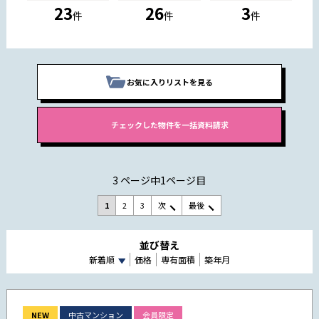
23
26
3
件
件
件
お気に入りリストを見る
3 ページ中1ページ目
1
2
3
次
最後
並び替え
新着順
価格
専有面積
築年月
NEW
中古マンション
会員限定