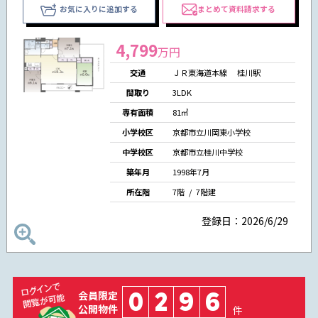
お気に入りに追加する
まとめて資料請求する
4,799
万円
交通
ＪＲ東海道本線 桂川駅
間取り
3LDK
専有面積
81㎡
小学校区
京都市立川岡東小学校
中学校区
京都市立桂川中学校
築年月
1998年7月
所在階
7階 / 7階建
登録日：2026/6/29
0
2
9
6
会員限定
公開物件
件