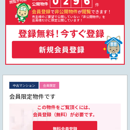
0
2
9
6
公開物件
件
会員登録
非公開物件
閲覧
で
が
できます！
売主様のご要望で公開していない「非公開物件」を
会員様だけに限定公開しています！
中古マンション
会員限定
会員限定物件です
この物件をご覧頂くには、
会員登録（無料）が必要です。
無料会員登録