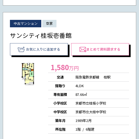
中古マンション
空家
サンシティ桂坂壱番館
お気に入りに追加する
まとめて資料請求する
1,580
万円
交通
阪急電鉄京都線 桂駅
間取り
4LDK
専有面積
87.66㎡
小学校区
京都市立桂坂小学校
中学校区
京都市立大枝中学校
築年月
1989年2月
所在階
1階 / 6階建