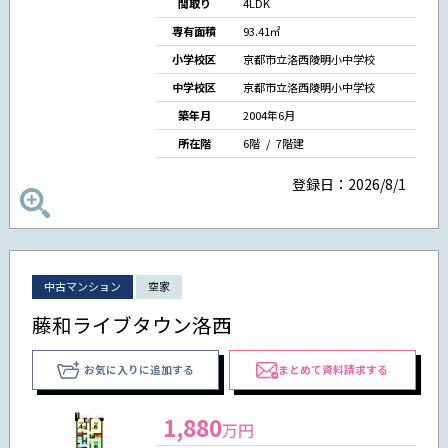
間取り
4LDK
専有面積
93.41㎡
小学校区
京都市立洛西陵明小中学校
中学校区
京都市立洛西陵明小中学校
築年月
2004年6月
所在階
6階 / 7階建
登録日：2026/8/1
中古マンション
空家
藤和ライブタウン洛西
お気に入りに追加する
まとめて資料請求する
1,880
万円