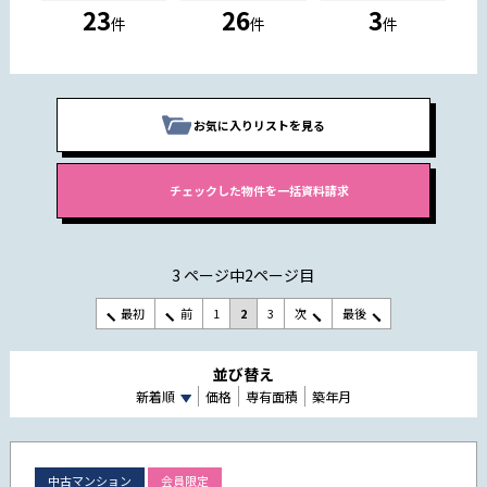
23
26
3
件
件
件
お気に入りリストを見る
3 ページ中2ページ目
最初
前
1
2
3
次
最後
並び替え
新着順
価格
専有面積
築年月
中古マンション
会員限定