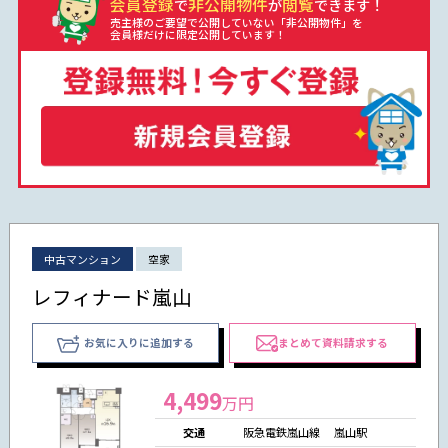
会員登録
非公開物件
閲覧
で
が
できます！
売主様のご要望で公開していない「非公開物件」を
会員様だけに限定公開しています！
中古マンション
空家
レフィナード嵐山
お気に入りに追加する
まとめて資料請求する
4,499
万円
交通
阪急電鉄嵐山線 嵐山駅