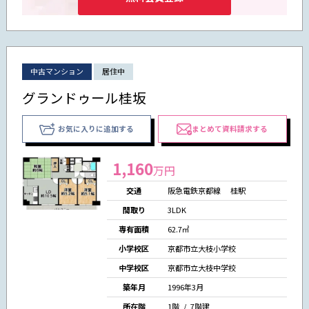
中古マンション
居住中
グランドゥール桂坂
お気に入りに追加する
まとめて資料請求する
1,160
万円
交通
阪急電鉄京都線 桂駅
間取り
3LDK
専有面積
62.7㎡
小学校区
京都市立大枝小学校
中学校区
京都市立大枝中学校
築年月
1996年3月
所在階
1階 / 7階建