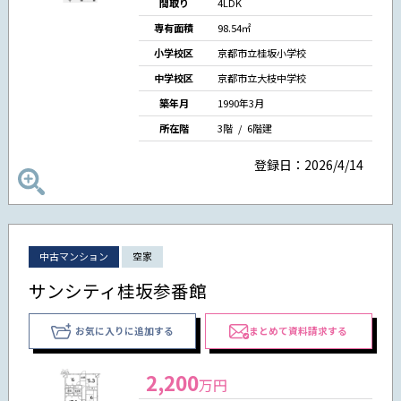
間取り
4LDK
専有面積
98.54㎡
小学校区
京都市立桂坂小学校
中学校区
京都市立大枝中学校
築年月
1990年3月
所在階
3階 / 6階建
登録日：2026/4/14
中古マンション
空家
サンシティ桂坂参番館
お気に入りに追加する
まとめて資料請求する
2,200
万円