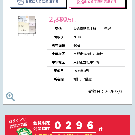
お気に入りに追加する
まとめて資料請求する
2,380
万円
交通
阪急電鉄嵐山線 上桂駅
間取り
2LDK
専有面積
60㎡
小学校区
京都市立桂川小学校
中学校区
京都市立桂中学校
築年月
1995年8月
所在階
3階 / 7階建
登録日：2026/3/3
0
2
9
6
会員限定
公開物件
件