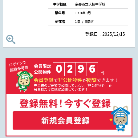
中学校区
京都市立大枝中学校
築年月
1991年9月
所在階
1階 / 5階建
登録日：2025/12/15
0
2
9
6
会員限定
公開物件
件
会員登録
非公開物件
閲覧
で
が
できます！
売主様のご要望で公開していない「非公開物件」を
会員様だけに限定公開しています！