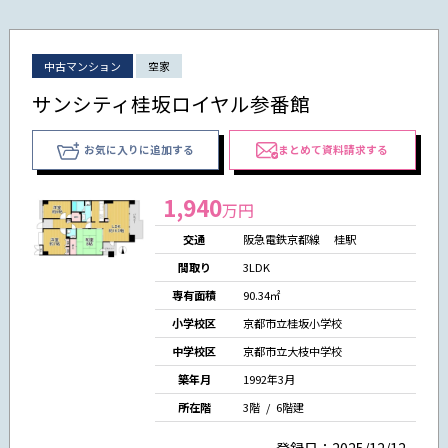
中古マンション
空家
サンシティ桂坂ロイヤル参番館
お気に入りに追加する
まとめて資料請求する
1,940
万円
交通
阪急電鉄京都線 桂駅
間取り
3LDK
専有面積
90.34㎡
小学校区
京都市立桂坂小学校
中学校区
京都市立大枝中学校
築年月
1992年3月
所在階
3階 / 6階建
登録日：2025/12/12