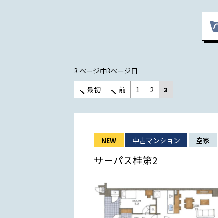
3 ページ中3ページ目
最初
前
1
2
3
NEW
中古マンション
空家
サーパス桂第2