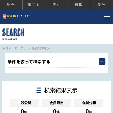
総合
建てる
探す
買取
設計
京都おうちカフェ
京都おうちカフェ
販売物件検索
条件を絞って検索する
検索結果表示
一般公開
会員限定
店舗公開
0
0
0
件
件
件