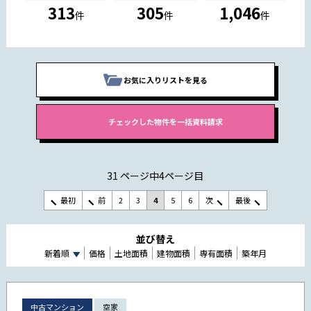
313
305
1,046
件
件
件
お気に入りリストを見る
31 ページ中4ページ目
最初
前
2
3
4
5
6
次
最後
並び替え
新着順
価格
土地面積
建物面積
専有面積
築年月
中古マンション
空家