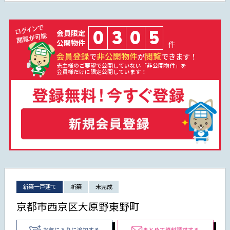
0
3
0
5
会員限定
公開物件
件
会員登録
非公開物件
閲覧
で
が
できます！
売主様のご要望で公開していない「非公開物件」を
会員様だけに限定公開しています！
新築一戸建て
新築
未完成
京都市西京区大原野東野町
お気に入りに追加する
まとめて資料請求する