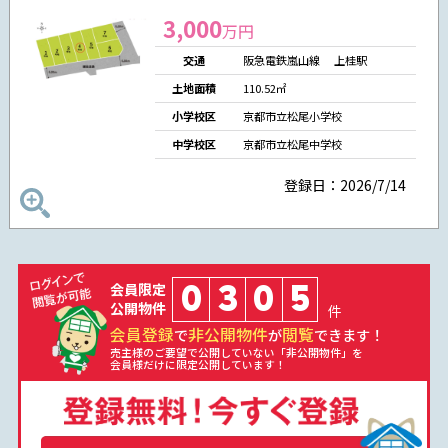
3,000
万円
交通
阪急電鉄嵐山線 上桂駅
土地面積
110.52㎡
小学校区
京都市立松尾小学校
中学校区
京都市立松尾中学校
登録日：2026/7/14
0
3
0
5
会員限定
公開物件
件
会員登録
非公開物件
閲覧
で
が
できます！
売主様のご要望で公開していない「非公開物件」を
会員様だけに限定公開しています！