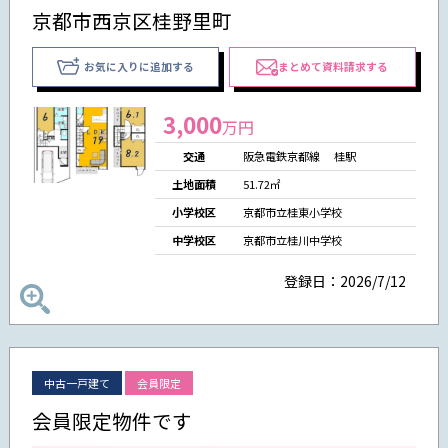
京都市西京区桂野里町
お気に入りに追加する
まとめて資料請求する
3,000
万円
交通
阪急電鉄京都線 桂駅
土地面積
51.72㎡
小学校区
京都市立桂東小学校
中学校区
京都市立桂川中学校
登録日：2026/7/12
中古一戸建て
会員限定
会員限定物件です