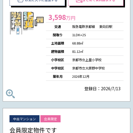
3,598
万円
交通
阪急電鉄京都線 東向日駅
間取り
1LDK+2S
土地面積
68.88㎡
建物面積
81.12㎡
小学校区
京都市立上里小学校
中学校区
京都市立大原野中学校
築年月
2026年12月
登録日：2026/7/13
中古マンション
会員限定
会員限定物件です