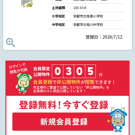
土地面積
103.57㎡
小学校区
京都市立桂東小学校
中学校区
京都市立桂川中学校
登録日：2026/7/12
0
3
0
5
会員限定
公開物件
件
会員登録
非公開物件
閲覧
で
が
できます！
売主様のご要望で公開していない「非公開物件」を
会員様だけに限定公開しています！