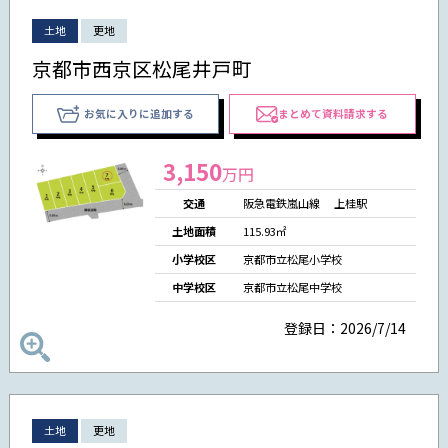
土地
更地
京都市西京区松尾井戸町
お気に入りに追加する
まとめて資料請求する
3,150
万円
交通
阪急電鉄嵐山線 上桂駅
土地面積
115.93㎡
小学校区
京都市立松尾小学校
中学校区
京都市立松尾中学校
登録日：2026/7/14
土地
更地