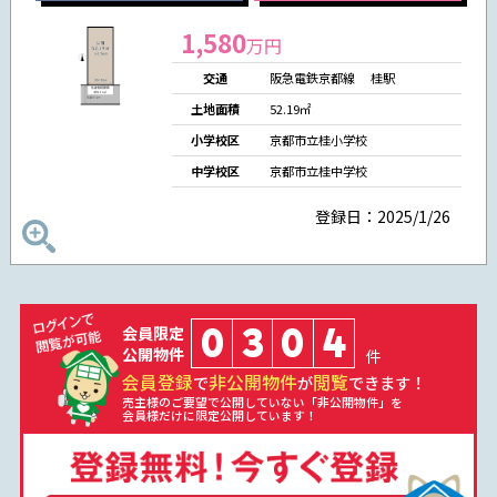
1,580
万円
交通
阪急電鉄京都線 桂駅
土地面積
52.19㎡
小学校区
京都市立桂小学校
中学校区
京都市立桂中学校
登録日：2025/1/26
0
3
0
4
会員限定
公開物件
件
会員登録
非公開物件
閲覧
で
が
できます！
売主様のご要望で公開していない「非公開物件」を
会員様だけに限定公開しています！