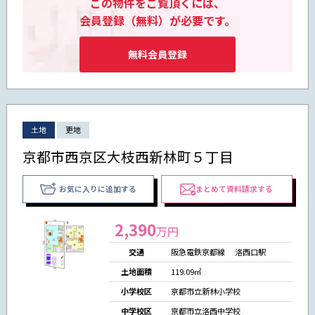
この物件をご覧頂くには、
会員登録（無料）が必要です。
無料会員登録
土地
更地
京都市西京区大枝西新林町５丁目
お気に入りに追加する
まとめて資料請求する
2,390
万円
交通
阪急電鉄京都線 洛西口駅
土地面積
119.09㎡
小学校区
京都市立新林小学校
中学校区
京都市立洛西中学校