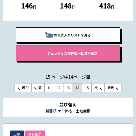
146
148
418
件
件
件
お気に入りリストを見る
15 ページ中14ページ目
最初
前
11
12
13
14
15
次
最後
並び替え
新着順
価格
土地面積
土地
会員限定