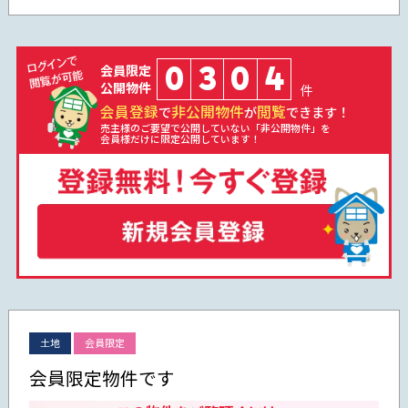
0
3
0
4
会員限定
公開物件
件
会員登録
非公開物件
閲覧
で
が
できます！
売主様のご要望で公開していない「非公開物件」を
会員様だけに限定公開しています！
土地
会員限定
会員限定物件です