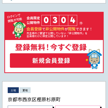
0
3
0
4
会員限定
公開物件
件
会員登録
非公開物件
閲覧
で
が
できます！
売主様のご要望で公開していない「非公開物件」を
会員様だけに限定公開しています！
土地
更地
京都市西京区樫原杉原町