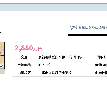
お気に入りに追加
町
2,880
万円
交通
京福電鉄嵐山本線 有栖川駅
間取り
土地面積
41.59㎡
建物面
小学校区
京都市立嵯峨野小学校
中学校