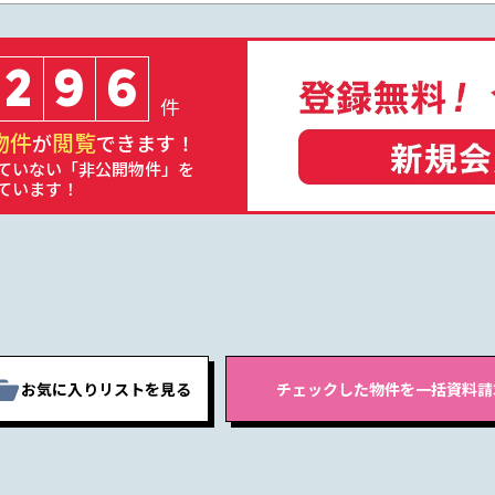
2
9
6
件
物件
閲覧
が
できます！
ていない「非公開物件」を
ています！
お気に入りリストを見る