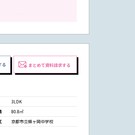
する
まとめて資料請求する
3LDK
積
80.8㎡
区
京都市立蜂ヶ岡中学校