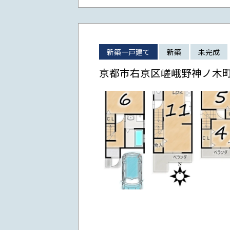
新築一戸建て
新築
未完成
京都市右京区嵯峨野神ノ木