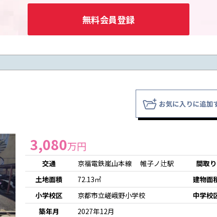
無料会員登録
お気に入りに追加
3,080
万円
交通
京福電鉄嵐山本線 帷子ノ辻駅
間取り
土地面積
72.13㎡
建物面
小学校区
京都市立嵯峨野小学校
中学校
築年月
2027年12月