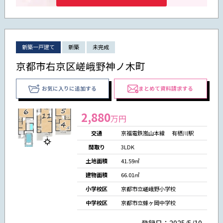
新築一戸建て
新築
未完成
京都市右京区嵯峨野神ノ木町
お気に入りに追加する
まとめて資料請求する
2,880
万円
交通
京福電鉄嵐山本線 有栖川駅
間取り
3LDK
土地面積
41.59㎡
建物面積
66.01㎡
小学校区
京都市立嵯峨野小学校
中学校区
京都市立蜂ヶ岡中学校