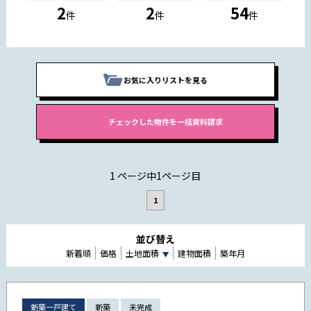
2
2
54
件
件
件
お気に入りリストを見る
1 ページ中1ページ目
1
並び替え
新着順
価格
土地面積
建物面積
築年月
新築一戸建て
新築
未完成