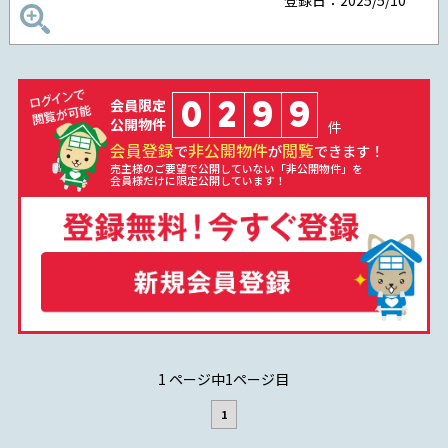
登録日：2025/5/10
0
2
9
9
会員限定
公開物件
件
会員登録
非公開物件
閲覧
で
が
できます！
売主様のご要望で公開していない「非公開物件」を
会員様だけに限定公開しています！
1 ページ中1ページ目
1