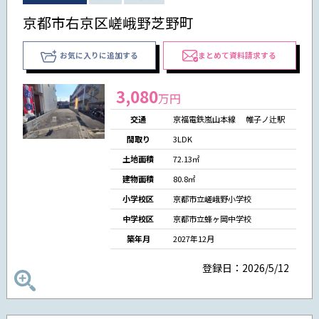
京都市右京区嵯峨野芝野町
お気に入りに追加する
まとめて資料請求する
3,080
万円
交通
京福電鉄嵐山本線 帷子ノ辻駅
間取り
3LDK
土地面積
72.13㎡
建物面積
80.8㎡
小学校区
京都市立嵯峨野小学校
中学校区
京都市立蜂ヶ岡中学校
築年月
2027年12月
登録日：2026/5/12