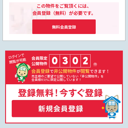
この物件をご覧頂くには、
会員登録（無料）が必要です。
無料会員登録
0
3
0
2
会員限定
公開物件
件
会員登録
非公開物件
閲覧
で
が
できます！
売主様のご要望で公開していない「非公開物件」を
会員様だけに限定公開しています！