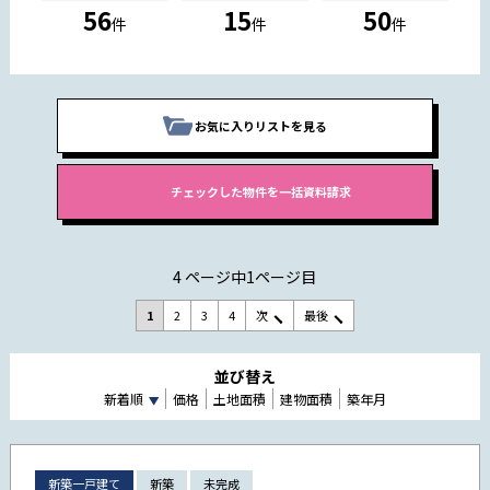
56
15
50
件
件
件
お気に入りリストを見る
4 ページ中1ページ目
1
2
3
4
次
最後
並び替え
新着順
価格
土地面積
建物面積
築年月
新築一戸建て
新築
未完成