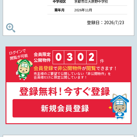
中学校区
京都市立大原野中学校
築年月
2026年11月
登録日：2026/7/23
0
3
0
2
会員限定
公開物件
件
会員登録
非公開物件
閲覧
で
が
できます！
売主様のご要望で公開していない「非公開物件」を
会員様だけに限定公開しています！