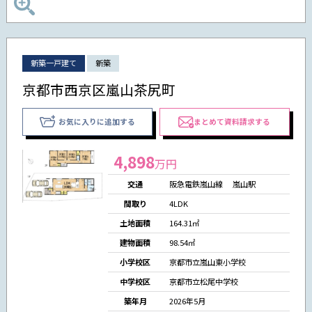
新築一戸建て
新築
京都市西京区嵐山茶尻町
お気に入りに追加する
まとめて資料請求する
4,898
万円
交通
阪急電鉄嵐山線 嵐山駅
間取り
4LDK
土地面積
164.31㎡
建物面積
98.54㎡
小学校区
京都市立嵐山東小学校
中学校区
京都市立松尾中学校
築年月
2026年5月