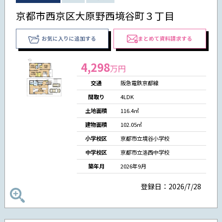
京都市西京区大原野西境谷町３丁目
お気に入りに追加する
まとめて資料請求する
4,298
万円
交通
阪急電鉄京都線
間取り
4LDK
土地面積
116.4㎡
建物面積
102.05㎡
小学校区
京都市立境谷小学校
中学校区
京都市立洛西中学校
築年月
2026年9月
登録日：2026/7/28