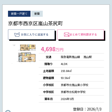
新築一戸建て
新築
京都市西京区嵐山茶尻町
お気に入りに追加する
まとめて資料請求する
4,698
万円
交通
阪急電鉄嵐山線 嵐山駅
間取り
4LDK
土地面積
193.84㎡
建物面積
93.56㎡
小学校区
京都市立嵐山東小学校
中学校区
京都市立松尾中学校
築年月
2026年5月
登録日：2026/7/3