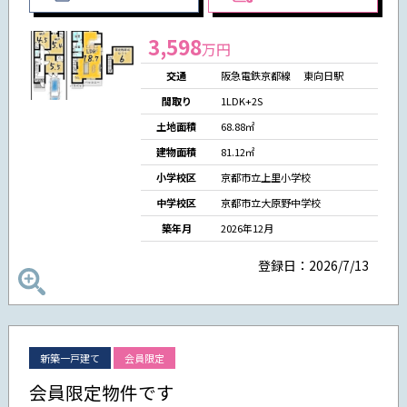
3,598
万円
交通
阪急電鉄京都線 東向日駅
間取り
1LDK+2S
土地面積
68.88㎡
建物面積
81.12㎡
小学校区
京都市立上里小学校
中学校区
京都市立大原野中学校
築年月
2026年12月
登録日：2026/7/13
新築一戸建て
会員限定
会員限定物件です