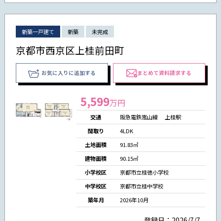
新築一戸建て
新築
未完成
京都市西京区上桂前田町
お気に入りに追加する
まとめて資料請求する
5,599
万円
交通
阪急電鉄嵐山線 上桂駅
間取り
4LDK
土地面積
91.83㎡
建物面積
90.15㎡
小学校区
京都市立桂徳小学校
中学校区
京都市立桂中学校
築年月
2026年10月
登録日：2026/7/7