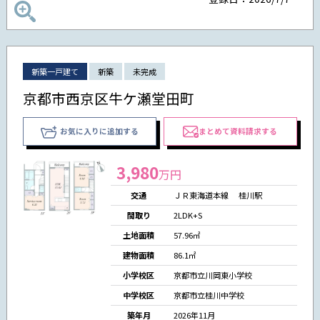
新築一戸建て
新築
未完成
京都市西京区牛ケ瀬堂田町
お気に入りに追加する
まとめて資料請求する
3,980
万円
交通
ＪＲ東海道本線 桂川駅
間取り
2LDK+S
土地面積
57.96㎡
建物面積
86.1㎡
小学校区
京都市立川岡東小学校
中学校区
京都市立桂川中学校
築年月
2026年11月