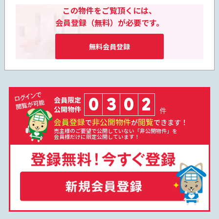
この物件をご覧頂くには、
会員登録（無料）が必要です。
無料会員登録
0
3
0
2
会員限定
公開物件
件
会員登録
非公開物件
閲覧
で
が
できます！
売主様のご要望で公開していない「非公開物件」を
会員様だけに限定公開しています！