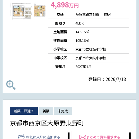
4,898
万円
交通
阪急電鉄京都線 桂駅
間取り
4LDK
土地面積
147.15㎡
建物面積
105.16㎡
小学校区
京都市立桂坂小学校
中学校区
京都市立大枝中学校
築年月
2027年1月
登録日：2026/7/18
新築一戸建て
新築
未完成
京都市西京区大原野東野町
お気に入りに追加する
まとめて資料請求する