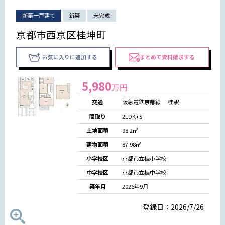
新築一戸建て
新築
未完成
京都市西京区桂坤町
お気に入りに追加する
まとめて資料請求する
5,980
万円
交通
阪急電鉄京都線 桂駅
間取り
2LDK+S
土地面積
98.2㎡
建物面積
87.98㎡
小学校区
京都市立桂小学校
中学校区
京都市立桂中学校
築年月
2026年9月
登録日：2026/7/26