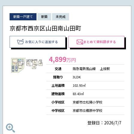
新築一戸建て
新築
未完成
京都市西京区山田南山田町
お気に入りに追加する
まとめて資料請求する
4,899
万円
交通
阪急電鉄嵐山線 上桂駅
間取り
3LDK
土地面積
102.93㎡
建物面積
83.43㎡
小学校区
京都市立松陽小学校
中学校区
京都市立樫原中学校
登録日：2026/7/7