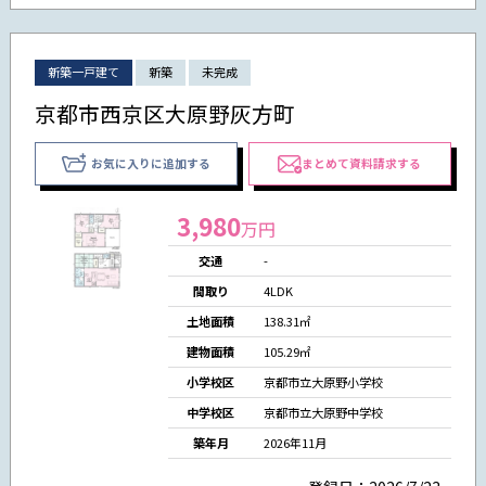
新築一戸建て
新築
未完成
京都市西京区大原野灰方町
お気に入りに追加する
まとめて資料請求する
3,980
万円
交通
-
間取り
4LDK
土地面積
138.31㎡
建物面積
105.29㎡
小学校区
京都市立大原野小学校
中学校区
京都市立大原野中学校
築年月
2026年11月