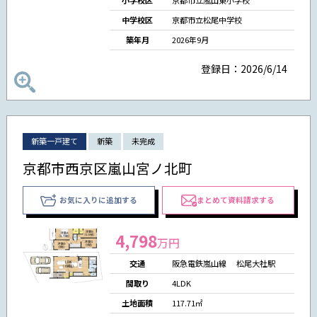
小学校区
京都市立嵐山東小学校
中学校区
京都市立松尾中学校
築年月
2026年9月
登録日：2026/6/14
新築一戸建て
新築
未完成
京都市西京区嵐山宮ノ北町
お気に入りに追加する
まとめて資料請求する
4,798
万円
交通
阪急電鉄嵐山線 松尾大社駅
間取り
4LDK
土地面積
117.71㎡