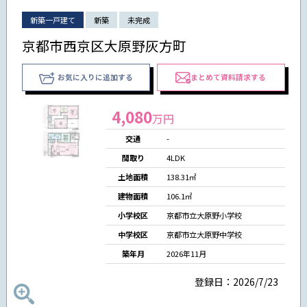
新築一戸建て
新築
未完成
京都市西京区大原野灰方町
お気に入りに追加する
まとめて資料請求する
4,080
万円
交通
-
間取り
4LDK
土地面積
138.31㎡
建物面積
106.1㎡
小学校区
京都市立大原野小学校
中学校区
京都市立大原野中学校
築年月
2026年11月
登録日：2026/7/23