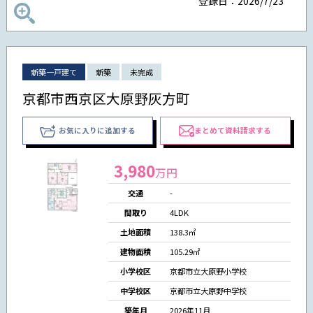
登録日：2026/7/23
新築一戸建て
新築
未完成
京都市西京区大原野灰方町
お気に入りに追加する
まとめて資料請求する
3,980
万円
交通
-
間取り
4LDK
土地面積
138.3㎡
建物面積
105.29㎡
小学校区
京都市立大原野小学校
中学校区
京都市立大原野中学校
築年月
2026年11月