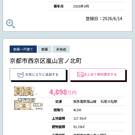
築年月
2026年9月
登録日：2026/6/14
新築一戸建て
新築
未完成
京都市西京区嵐山宮ノ北町
お気に入りに追加する
まとめて資料請求する
4,898
万円
交通
阪急電鉄嵐山線 松尾大社駅
間取り
4LDK
土地面積
117.93㎡
建物面積
91.29㎡