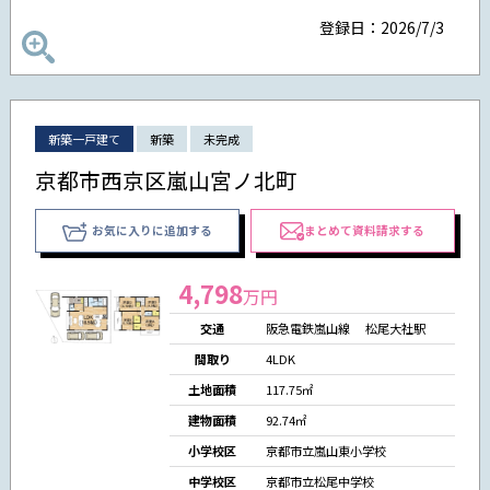
登録日：2026/7/3
新築一戸建て
新築
未完成
京都市西京区嵐山宮ノ北町
お気に入りに追加する
まとめて資料請求する
4,798
万円
交通
阪急電鉄嵐山線 松尾大社駅
間取り
4LDK
土地面積
117.75㎡
建物面積
92.74㎡
小学校区
京都市立嵐山東小学校
中学校区
京都市立松尾中学校