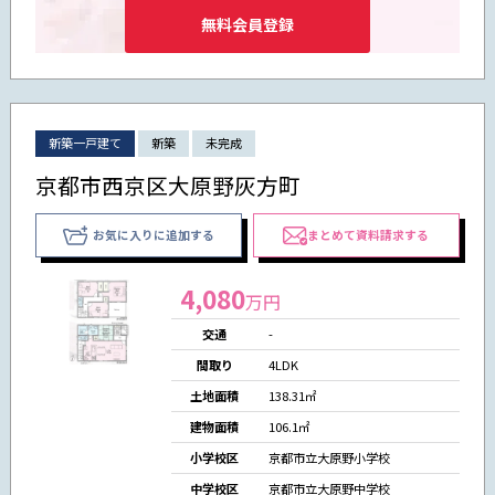
無料会員登録
新築一戸建て
新築
未完成
京都市西京区大原野灰方町
お気に入りに追加する
まとめて資料請求する
4,080
万円
交通
-
間取り
4LDK
土地面積
138.31㎡
建物面積
106.1㎡
小学校区
京都市立大原野小学校
中学校区
京都市立大原野中学校