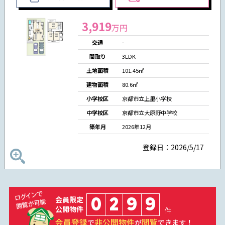
3,919
万円
交通
-
間取り
3LDK
土地面積
101.45㎡
建物面積
80.6㎡
小学校区
京都市立上里小学校
中学校区
京都市立大原野中学校
築年月
2026年12月
登録日：2026/5/17
0
2
9
9
会員限定
公開物件
件
会員登録
非公開物件
閲覧
で
が
できます！