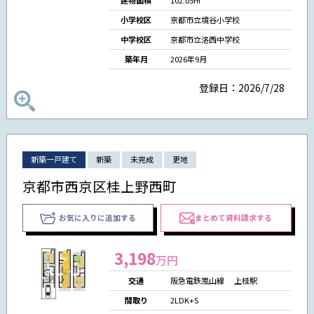
建物面積
102.05㎡
小学校区
京都市立境谷小学校
中学校区
京都市立洛西中学校
築年月
2026年9月
登録日：2026/7/28
新築一戸建て
新築
未完成
更地
京都市西京区桂上野西町
お気に入りに追加する
まとめて資料請求する
3,198
万円
交通
阪急電鉄嵐山線 上桂駅
間取り
2LDK+S