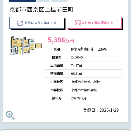
京都市西京区上桂前田町
お気に入りに追加する
まとめて資料請求する
5,398
万円
交通
阪急電鉄嵐山線 上桂駅
間取り
2LDK+S
土地面積
74.97㎡
建物面積
98.31㎡
小学校区
京都市立桂徳小学校
中学校区
京都市立桂中学校
築年月
2027年1月
登録日：2026/1/29