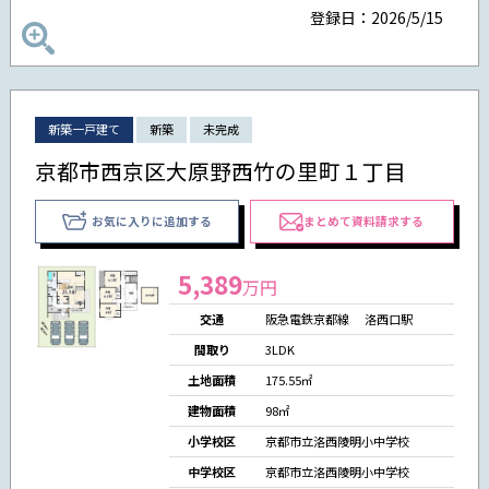
登録日：2026/5/15
新築一戸建て
新築
未完成
京都市西京区大原野西竹の里町１丁目
お気に入りに追加する
まとめて資料請求する
5,389
万円
交通
阪急電鉄京都線 洛西口駅
間取り
3LDK
土地面積
175.55㎡
建物面積
98㎡
小学校区
京都市立洛西陵明小中学校
中学校区
京都市立洛西陵明小中学校