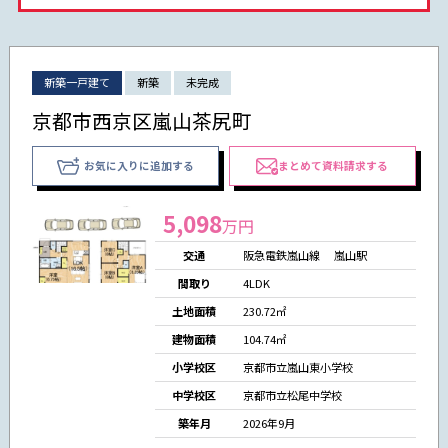
新築一戸建て
新築
未完成
京都市西京区嵐山茶尻町
お気に入りに追加する
まとめて資料請求する
5,098
万円
交通
阪急電鉄嵐山線 嵐山駅
間取り
4LDK
土地面積
230.72㎡
建物面積
104.74㎡
小学校区
京都市立嵐山東小学校
中学校区
京都市立松尾中学校
築年月
2026年9月