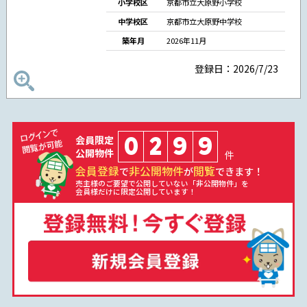
小学校区
京都市立大原野小学校
中学校区
京都市立大原野中学校
築年月
2026年11月
登録日：2026/7/23
0
2
9
9
会員限定
公開物件
件
会員登録
非公開物件
閲覧
で
が
できます！
売主様のご要望で公開していない「非公開物件」を
会員様だけに限定公開しています！