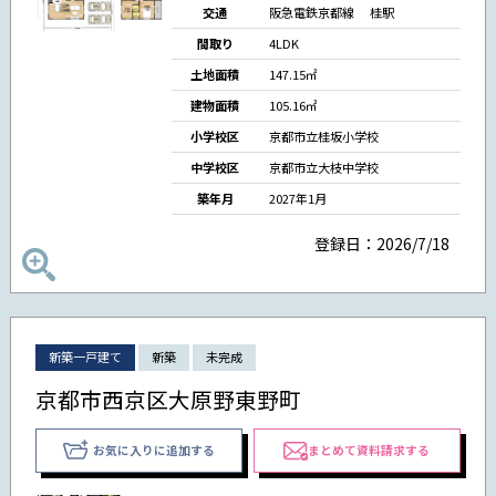
交通
阪急電鉄京都線 桂駅
間取り
4LDK
土地面積
147.15㎡
建物面積
105.16㎡
小学校区
京都市立桂坂小学校
中学校区
京都市立大枝中学校
築年月
2027年1月
登録日：2026/7/18
新築一戸建て
新築
未完成
京都市西京区大原野東野町
お気に入りに追加する
まとめて資料請求する