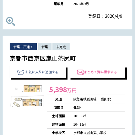
築年月
2026年9月
登録日：2026/4/9
新築一戸建て
新築
未完成
京都市西京区嵐山茶尻町
お気に入りに追加する
まとめて資料請求する
5,398
万円
交通
阪急電鉄嵐山線 嵐山駅
間取り
4LDK
土地面積
181.85㎡
建物面積
104.95㎡
小学校区
京都市立嵐山東小学校