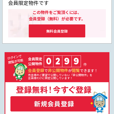
会員限定物件です
この物件をご覧頂くには、
会員登録（無料）が必要です。
無料会員登録
0
2
9
9
会員限定
公開物件
件
会員登録
非公開物件
閲覧
で
が
できます！
売主様のご要望で公開していない「非公開物件」を
会員様だけに限定公開しています！