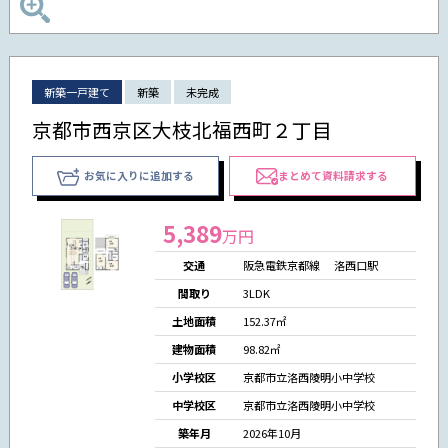
新築一戸建て
新築
未完成
京都市西京区大枝北福西町２丁目
お気に入りに追加する
まとめて資料請求する
5,389
万円
交通
阪急電鉄京都線 洛西口駅
間取り
3LDK
土地面積
152.37㎡
建物面積
98.82㎡
小学校区
京都市立洛西陵明小中学校
中学校区
京都市立洛西陵明小中学校
築年月
2026年10月