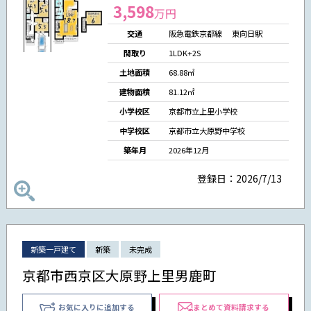
3,598
万円
交通
阪急電鉄京都線 東向日駅
間取り
1LDK+2S
土地面積
68.88㎡
建物面積
81.12㎡
小学校区
京都市立上里小学校
中学校区
京都市立大原野中学校
築年月
2026年12月
登録日：2026/7/13
新築一戸建て
新築
未完成
京都市西京区大原野上里男鹿町
お気に入りに追加する
まとめて資料請求する