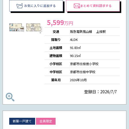
お気に入りに追加する
まとめて資料請求する
5,599
万円
交通
阪急電鉄嵐山線 上桂駅
間取り
4LDK
土地面積
91.83㎡
建物面積
90.15㎡
小学校区
京都市立桂徳小学校
中学校区
京都市立桂中学校
築年月
2026年10月
登録日：2026/7/7
新築一戸建て
会員限定