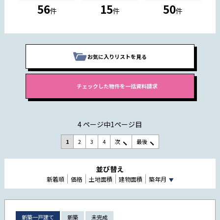
56
15
50
件
件
件
お気に入りリストを見る
4 ページ中1ページ目
1
2
3
4
次
最後
並び替え
新着順
価格
土地面積
建物面積
築年月
新築一戸建て
新築
未完成