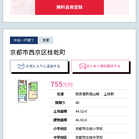
無料会員登録
中古一戸建て
空家
京都市西京区桂乾町
お気に入りに追加する
まとめて資料請求する
755
万円
交通
阪急電鉄嵐山線 上桂駅
間取り
4K
土地面積
44.52㎡
建物面積
46.92㎡
小学校区
京都市立桂小学校
中学校区
京都市立桂中学校