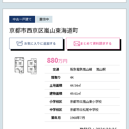
中古一戸建て
居住中
京都市西京区嵐山東海道町
お気に入りに追加する
まとめて資料請求する
880
万円
交通
阪急電鉄嵐山線 嵐山駅
間取り
4K
土地面積
44.54㎡
建物面積
49.61㎡
小学校区
京都市立嵐山東小学校
中学校区
京都市立松尾中学校
築年月
1968年7月