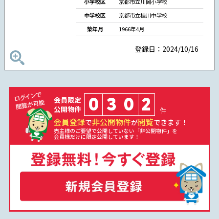
小学校区
京都市立川岡小学校
中学校区
京都市立桂川中学校
築年月
1966年4月
登録日：2024/10/16
0
3
0
2
会員限定
公開物件
件
会員登録
非公開物件
閲覧
で
が
できます！
売主様のご要望で公開していない「非公開物件」を
会員様だけに限定公開しています！