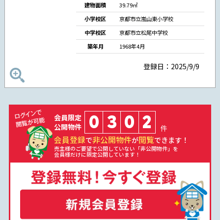
建物面積
39.79㎡
小学校区
京都市立嵐山東小学校
中学校区
京都市立松尾中学校
築年月
1968年4月
登録日：2025/9/9
0
3
0
2
会員限定
公開物件
件
会員登録
非公開物件
閲覧
で
が
できます！
売主様のご要望で公開していない「非公開物件」を
会員様だけに限定公開しています！