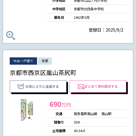
小学校区
京都市立山ノ内小学校
中学校区
京都市立四条中学校
築年月
1962年5月
登録日：2025/9/2
中古一戸建て
空家
京都市西京区嵐山茶尻町
お気に入りに追加する
まとめて資料請求する
690
万円
交通
阪急電鉄嵐山線 嵐山駅
間取り
3DK
土地面積
40.34㎡