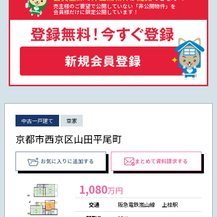
売主様のご要望で公開していない「非公開物件」を
会員様だけに限定公開しています！
中古一戸建て
空家
京都市西京区山田平尾町
お気に入りに追加する
まとめて資料請求する
1,080
万円
交通
阪急電鉄嵐山線 上桂駅