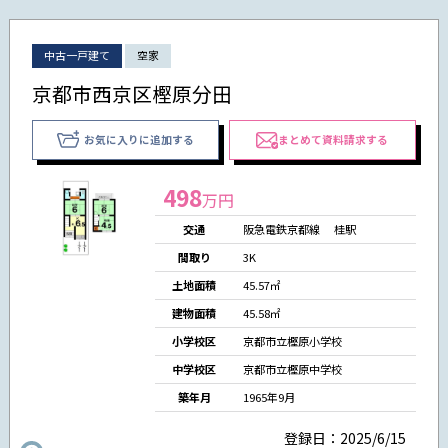
中古一戸建て
空家
京都市西京区樫原分田
お気に入りに追加する
まとめて資料請求する
498
万円
交通
阪急電鉄京都線 桂駅
間取り
3K
土地面積
45.57㎡
建物面積
45.58㎡
小学校区
京都市立樫原小学校
中学校区
京都市立樫原中学校
築年月
1965年9月
登録日：2025/6/15