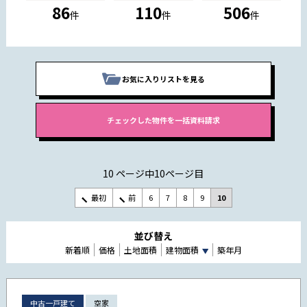
86
110
506
件
件
件
お気に入りリストを見る
10 ページ中10ページ目
最初
前
6
7
8
9
10
並び替え
新着順
価格
土地面積
建物面積
築年月
中古一戸建て
空家