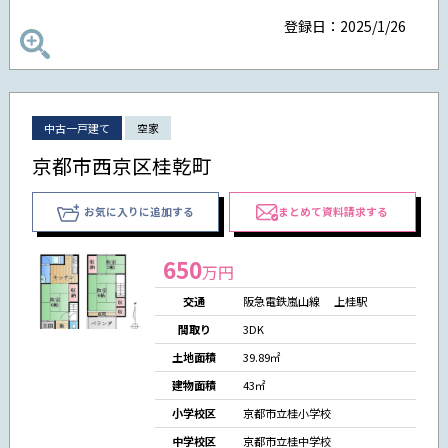
登録日：2025/1/26
中古一戸建て
空家
京都市西京区桂乾町
お気に入りに追加する
まとめて資料請求する
650
万円
交通
阪急電鉄嵐山線 上桂駅
間取り
3DK
土地面積
39.89㎡
建物面積
43㎡
小学校区
京都市立桂小学校
中学校区
京都市立桂中学校