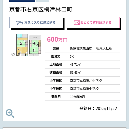
京都市右京区梅津林口町
お気に入りに追加する
まとめて資料請求する
600
万円
交通
阪急電鉄嵐山線 松尾大社駅
間取り
3K
土地面積
43.71㎡
建物面積
51.63㎡
小学校区
京都市立梅津北小学校
中学校区
京都市立梅津中学校
築年月
1966年9月
登録日：2025/11/22