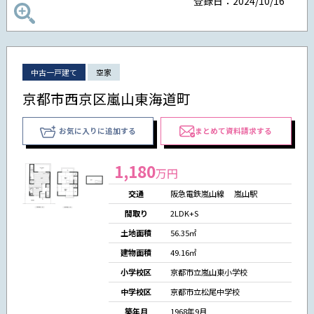
登録日：2024/10/16
中古一戸建て
空家
京都市西京区嵐山東海道町
お気に入りに追加する
まとめて資料請求する
1,180
万円
交通
阪急電鉄嵐山線 嵐山駅
間取り
2LDK+S
土地面積
56.35㎡
建物面積
49.16㎡
小学校区
京都市立嵐山東小学校
中学校区
京都市立松尾中学校
築年月
1968年9月