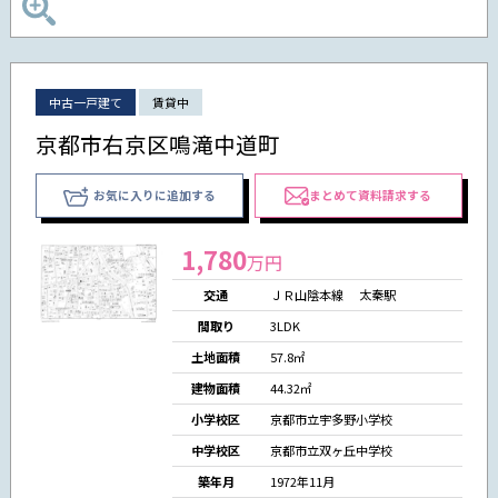
中古一戸建て
賃貸中
京都市右京区鳴滝中道町
お気に入りに追加する
まとめて資料請求する
1,780
万円
交通
ＪＲ山陰本線 太秦駅
間取り
3LDK
土地面積
57.8㎡
建物面積
44.32㎡
小学校区
京都市立宇多野小学校
中学校区
京都市立双ヶ丘中学校
築年月
1972年11月