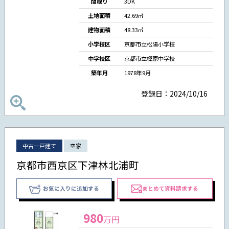
間取り
3DK
土地面積
42.69㎡
建物面積
48.33㎡
小学校区
京都市立松陽小学校
中学校区
京都市立樫原中学校
築年月
1978年9月
登録日：2024/10/16
中古一戸建て
空家
京都市西京区下津林北浦町
お気に入りに追加する
まとめて資料請求する
980
万円