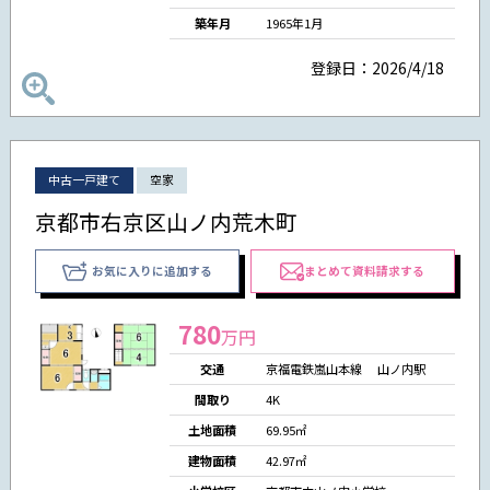
築年月
1965年1月
登録日：2026/4/18
中古一戸建て
空家
京都市右京区山ノ内荒木町
お気に入りに追加する
まとめて資料請求する
780
万円
交通
京福電鉄嵐山本線 山ノ内駅
間取り
4K
土地面積
69.95㎡
建物面積
42.97㎡