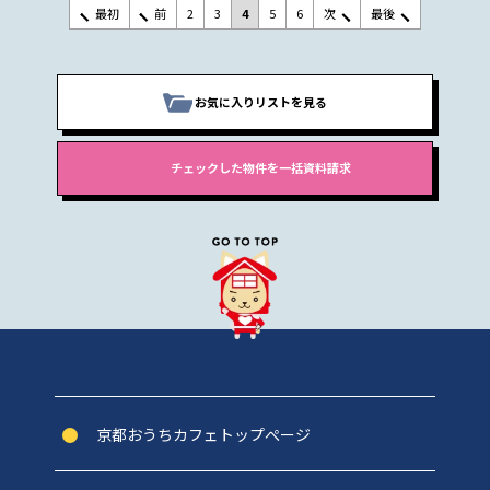
最初
前
2
3
4
5
6
次
最後
お気に入りリストを見る
京都おうちカフェトップぺージ