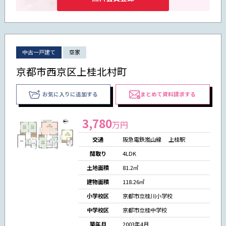
中古一戸建て
空家
京都市西京区上桂北村町
お気に入りに追加する
まとめて資料請求する
3,780
万円
交通
阪急電鉄嵐山線 上桂駅
間取り
4LDK
土地面積
81.2㎡
建物面積
118.26㎡
小学校区
京都市立桂川小学校
中学校区
京都市立桂中学校
築年月
2003年4月