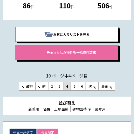
86
110
506
件
件
件
お気に入りリストを見る
10 ページ中4ページ目
最初
前
2
3
4
5
6
次
最後
並び替え
新着順
価格
土地面積
建物面積
築年月
中古一戸建て
会員限定