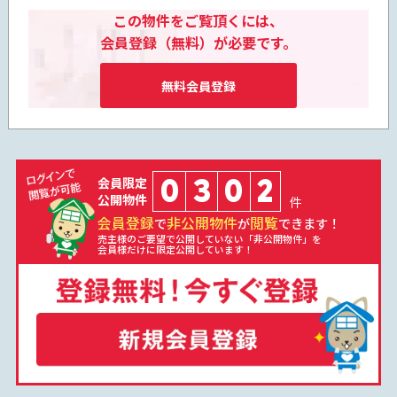
この物件をご覧頂くには、
会員登録（無料）が必要です。
無料会員登録
0
3
0
2
会員限定
公開物件
件
会員登録
非公開物件
閲覧
で
が
できます！
売主様のご要望で公開していない「非公開物件」を
会員様だけに限定公開しています！