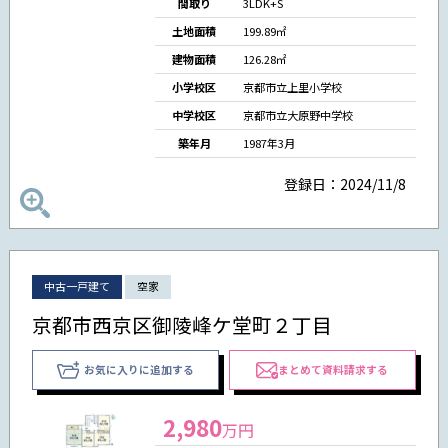
間取り
3LDK+S
土地面積
199.89㎡
建物面積
126.28㎡
小学校区
京都市立上里小学校
中学校区
京都市立大原野中学校
築年月
1987年3月
登録日：2024/11/8
中古一戸建て
空家
京都市西京区御陵峰ケ堂町２丁目
お気に入りに追加する
まとめて資料請求する
2,980
万円