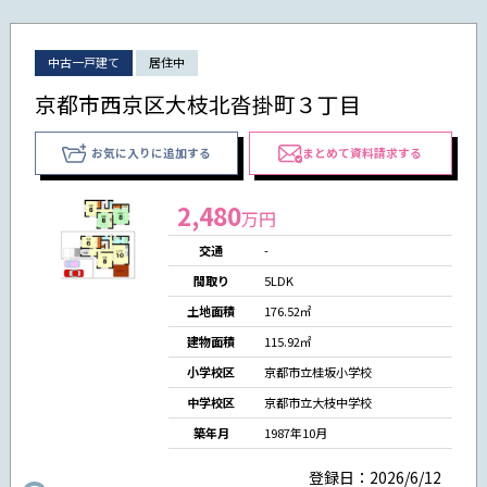
中古一戸建て
居住中
京都市西京区大枝北沓掛町３丁目
お気に入りに追加する
まとめて資料請求する
2,480
万円
交通
-
間取り
5LDK
土地面積
176.52㎡
建物面積
115.92㎡
小学校区
京都市立桂坂小学校
中学校区
京都市立大枝中学校
築年月
1987年10月
登録日：2026/6/12