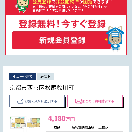
会員登録
非公開物件
閲覧
で
が
できます！
売主様のご要望で公開していない「非公開物件」を
会員様だけに限定公開しています！
中古一戸建て
居住中
京都市西京区松尾鈴川町
お気に入りに追加する
まとめて資料請求する
4,180
万円
交通
阪急電鉄嵐山線 上桂駅