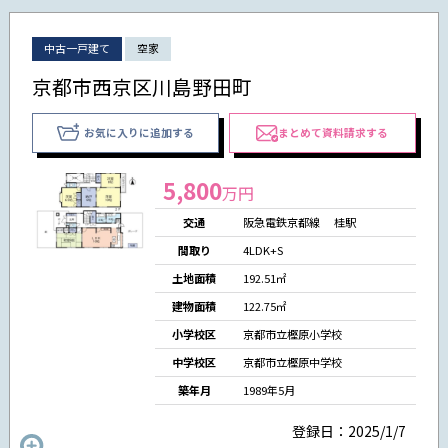
中古一戸建て
空家
京都市西京区川島野田町
お気に入りに追加する
まとめて資料請求する
5,800
万円
交通
阪急電鉄京都線 桂駅
間取り
4LDK+S
土地面積
192.51㎡
建物面積
122.75㎡
小学校区
京都市立樫原小学校
中学校区
京都市立樫原中学校
築年月
1989年5月
登録日：2025/1/7