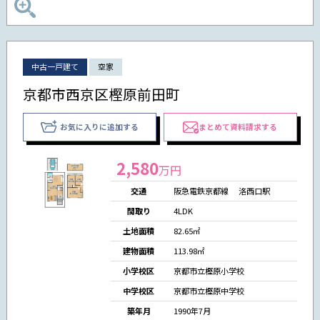
中古一戸建て
空家
京都市西京区樫原前田町
お気に入りに追加する
まとめて資料請求する
2,580
万円
交通
阪急電鉄京都線 洛西口駅
間取り
4LDK
土地面積
82.65㎡
建物面積
113.98㎡
小学校区
京都市立樫原小学校
中学校区
京都市立樫原中学校
築年月
1990年7月