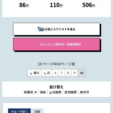
86
110
506
件
件
件
お気に入りリストを見る
10 ページ中10ページ目
最初
前
6
7
8
9
10
並び替え
新着順
価格
土地面積
建物面積
築年月
中古一戸建て
空家