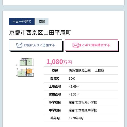
中古一戸建て
空家
京都市西京区山田平尾町
お気に入りに追加する
まとめて資料請求する
1,080
万円
交通
阪急電鉄嵐山線 上桂駅
間取り
3DK
土地面積
42.69㎡
建物面積
48.33㎡
小学校区
京都市立松陽小学校
中学校区
京都市立樫原中学校
築年月
1978年9月