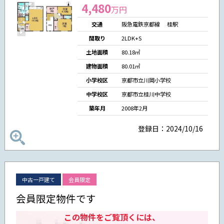
4,480
万円
交通
阪急電鉄京都線 桂駅
間取り
2LDK+S
土地面積
80.18㎡
建物面積
80.01㎡
小学校区
京都市立川岡小学校
中学校区
京都市立桂川中学校
築年月
2008年2月
登録日：2024/10/16
中古一戸建て
会員限定
会員限定物件です
この物件をご覧頂くには、