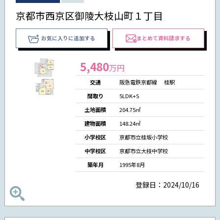
京都市西京区御陵大枝山町１丁目
お気に入りに追加する
まとめて資料請求する
5,480
万円
交通
阪急電鉄京都線 桂駅
間取り
5LDK+S
土地面積
204.75㎡
建物面積
148.24㎡
小学校区
京都市立桂坂小学校
中学校区
京都市立大枝中学校
築年月
1995年8月
登録日：2024/10/16