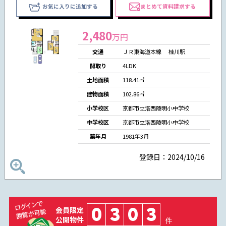
お気に入りに追加する
まとめて資料請求する
2,480
万円
交通
ＪＲ東海道本線 桂川駅
間取り
4LDK
土地面積
118.41㎡
建物面積
102.86㎡
小学校区
京都市立洛西陵明小中学校
中学校区
京都市立洛西陵明小中学校
築年月
1981年3月
登録日：2024/10/16
0
3
0
3
会員限定
公開物件
件