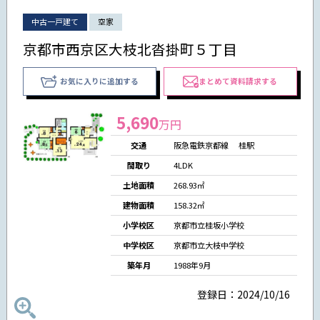
中古一戸建て
空家
京都市西京区大枝北沓掛町５丁目
お気に入りに追加する
まとめて資料請求する
5,690
万円
交通
阪急電鉄京都線 桂駅
間取り
4LDK
土地面積
268.93㎡
建物面積
158.32㎡
小学校区
京都市立桂坂小学校
中学校区
京都市立大枝中学校
築年月
1988年9月
登録日：2024/10/16