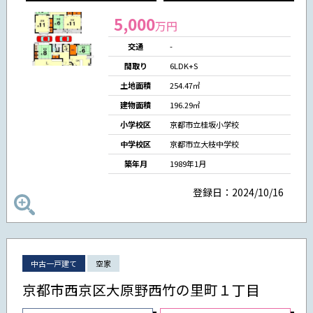
5,000
万円
交通
-
間取り
6LDK+S
土地面積
254.47㎡
建物面積
196.29㎡
小学校区
京都市立桂坂小学校
中学校区
京都市立大枝中学校
築年月
1989年1月
登録日：2024/10/16
中古一戸建て
空家
京都市西京区大原野西竹の里町１丁目