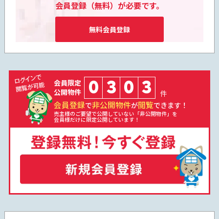
会員登録（無料）が必要です。
無料会員登録
0
3
0
3
会員限定
公開物件
件
会員登録
非公開物件
閲覧
で
が
できます！
売主様のご要望で公開していない「非公開物件」を
会員様だけに限定公開しています！