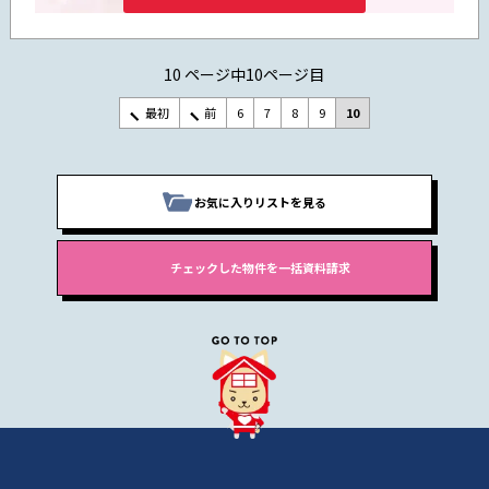
10 ページ中10ページ目
最初
前
6
7
8
9
10
お気に入りリストを見る