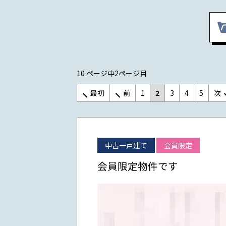
10 ページ中2ページ目
最初
前
1
2
3
4
5
次
中古一戸建て
会員限定
会員限定物件です