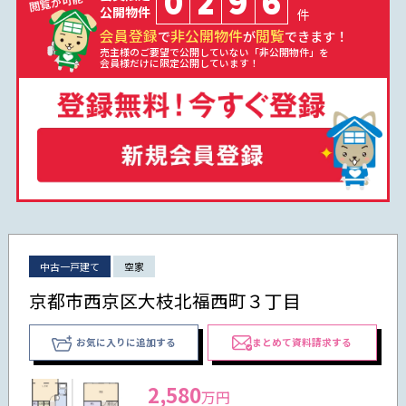
0
2
9
6
公開物件
件
会員登録
非公開物件
閲覧
で
が
できます！
売主様のご要望で公開していない「非公開物件」を
会員様だけに限定公開しています！
中古一戸建て
空家
京都市西京区大枝北福西町３丁目
お気に入りに追加する
まとめて資料請求する
2,580
万円