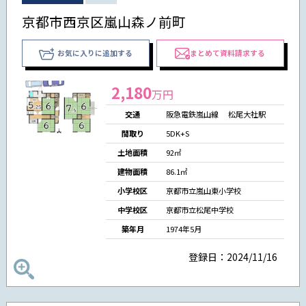
京都市西京区嵐山森ノ前町
お気に入りに追加する
まとめて資料請求する
2,180
万円
交通
阪急電鉄嵐山線 松尾大社駅
間取り
5DK+S
土地面積
92㎡
建物面積
86.1㎡
小学校区
京都市立嵐山東小学校
中学校区
京都市立松尾中学校
築年月
1974年5月
登録日：2024/11/16