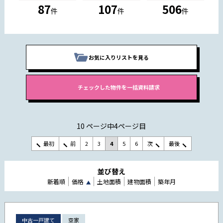
87
107
506
件
件
件
お気に入りリストを見る
10 ページ中4ページ目
最初
前
2
3
4
5
6
次
最後
並び替え
新着順
価格
土地面積
建物面積
築年月
中古一戸建て
空家