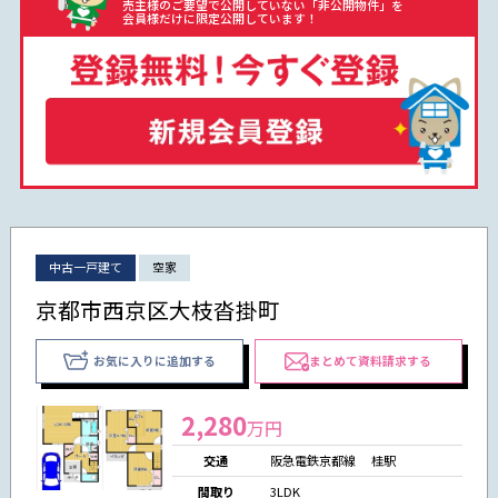
売主様のご要望で公開していない「非公開物件」を
会員様だけに限定公開しています！
中古一戸建て
空家
京都市西京区大枝沓掛町
お気に入りに追加する
まとめて資料請求する
2,280
万円
交通
阪急電鉄京都線 桂駅
間取り
3LDK