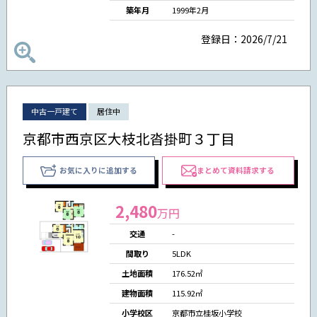
築年月
1999年2月
登録日：2026/7/21
中古一戸建て
居住中
京都市西京区大枝北沓掛町３丁目
お気に入りに追加する
まとめて資料請求する
2,480
万円
交通
-
間取り
5LDK
土地面積
176.52㎡
建物面積
115.92㎡
小学校区
京都市立桂坂小学校