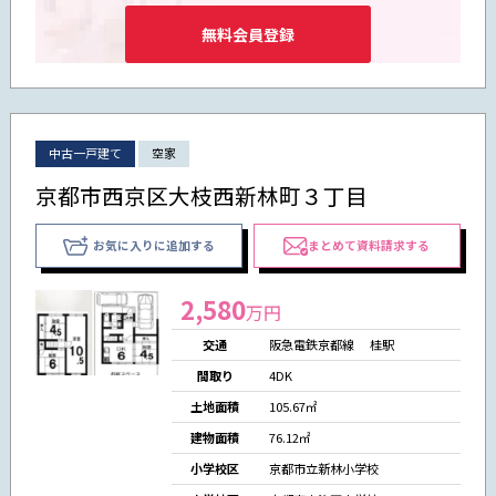
無料会員登録
中古一戸建て
空家
京都市西京区大枝西新林町３丁目
お気に入りに追加する
まとめて資料請求する
2,580
万円
交通
阪急電鉄京都線 桂駅
間取り
4DK
土地面積
105.67㎡
建物面積
76.12㎡
小学校区
京都市立新林小学校