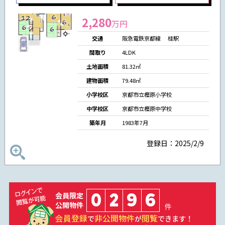
2,280
万円
交通
阪急電鉄京都線 桂駅
間取り
4LDK
土地面積
81.32㎡
建物面積
79.48㎡
小学校区
京都市立樫原小学校
中学校区
京都市立樫原中学校
築年月
1983年7月
登録日：2025/2/9
0
2
9
6
会員限定
公開物件
件
会員登録
非公開物件
閲覧
で
が
できます！