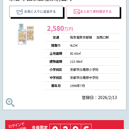
お気に入りに追加する
まとめて資料請求する
2,580
万円
交通
阪急電鉄京都線 洛西口駅
間取り
4LDK
土地面積
82.65㎡
建物面積
113.98㎡
小学校区
京都市立樫原小学校
中学校区
京都市立樫原中学校
築年月
1990年7月
登録日：2026/2/13
会員限定