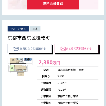
無料会員登録
中古一戸建て
空家
京都市西京区桂乾町
お気に入りに追加する
まとめて資料請求する
2,380
万円
交通
阪急電鉄京都線 桂駅
間取り
3LDK
土地面積
53.42㎡
建物面積
71.28㎡
小学校区
京都市立桂小学校
中学校区
京都市立桂中学校