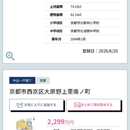
土地面積
74.19㎡
建物面積
81.19㎡
小学校区
京都市立新林小学校
中学校区
京都市立洛西中学校
築年月
2004年2月
登録日：2026/6/20
中古一戸建て
空家
京都市西京区大原野上里南ノ町
お気に入りに追加する
まとめて資料請求する
2,299
万円