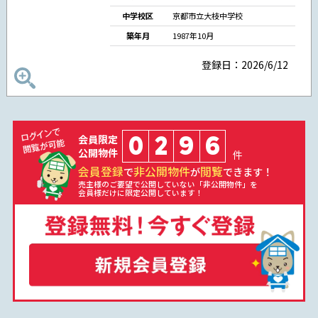
中学校区
京都市立大枝中学校
築年月
1987年10月
登録日：2026/6/12
0
2
9
6
会員限定
公開物件
件
会員登録
非公開物件
閲覧
で
が
できます！
売主様のご要望で公開していない「非公開物件」を
会員様だけに限定公開しています！