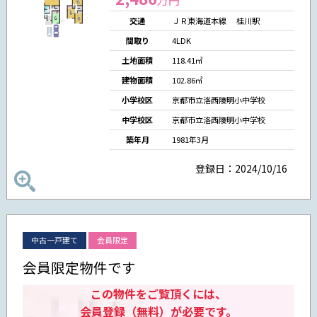
交通
ＪＲ東海道本線 桂川駅
間取り
4LDK
土地面積
118.41㎡
建物面積
102.86㎡
小学校区
京都市立洛西陵明小中学校
中学校区
京都市立洛西陵明小中学校
築年月
1981年3月
登録日：2024/10/16
中古一戸建て
会員限定
会員限定物件です
この物件をご覧頂くには、
会員登録（無料）が必要です。