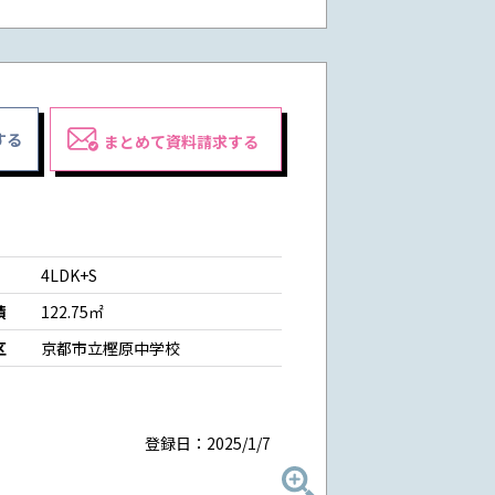
する
まとめて資料請求する
4LDK+S
積
122.75㎡
区
京都市立樫原中学校
登録日：2025/1/7