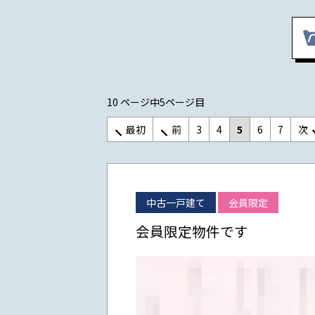
10 ページ中5ページ目
最初
前
3
4
5
6
7
次
中古一戸建て
会員限定
会員限定物件です