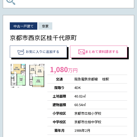
中古一戸建て
空家
京都市西京区桂千代原町
お気に入りに追加する
まとめて資料請求する
1,080
万円
交通
阪急電鉄京都線 桂駅
間取り
4DK
土地面積
40.02㎡
建物面積
60.54㎡
小学校区
京都市立桂小学校
中学校区
京都市立桂中学校
築年月
1986年2月