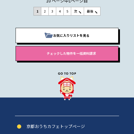
10 ページ中1ページ目
1
2
3
4
5
次
最後
お気に入りリストを見る
京都おうちカフェトップぺージ