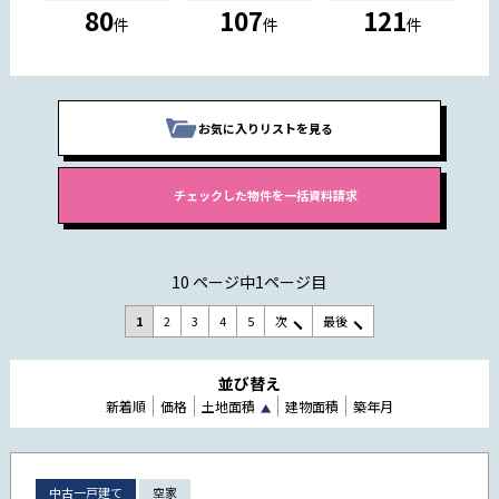
80
107
121
件
件
件
お気に入りリストを見る
10 ページ中1ページ目
1
2
3
4
5
次
最後
並び替え
新着順
価格
土地面積
建物面積
築年月
中古一戸建て
空家