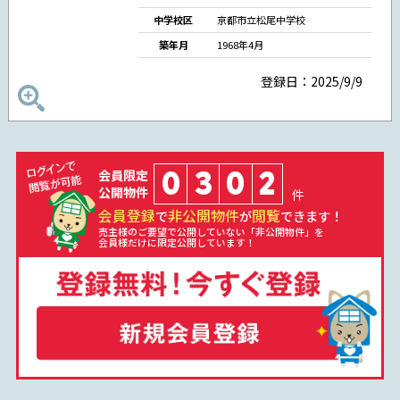
中学校区
京都市立松尾中学校
築年月
1968年4月
登録日：2025/9/9
0
3
0
2
会員限定
公開物件
件
会員登録
非公開物件
閲覧
で
が
できます！
売主様のご要望で公開していない「非公開物件」を
会員様だけに限定公開しています！