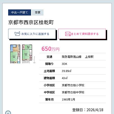
中古一戸建て
空家
京都市西京区桂乾町
お気に入りに追加する
まとめて資料請求する
650
万円
交通
阪急電鉄嵐山線 上桂駅
間取り
3DK
土地面積
39.89㎡
建物面積
43㎡
小学校区
京都市立桂小学校
中学校区
京都市立桂中学校
築年月
1965年1月
登録日：2026/4/18