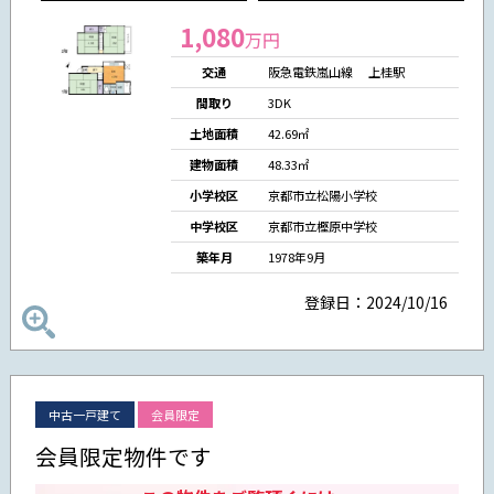
1,080
万円
交通
阪急電鉄嵐山線 上桂駅
間取り
3DK
土地面積
42.69㎡
建物面積
48.33㎡
小学校区
京都市立松陽小学校
中学校区
京都市立樫原中学校
築年月
1978年9月
登録日：2024/10/16
中古一戸建て
会員限定
会員限定物件です