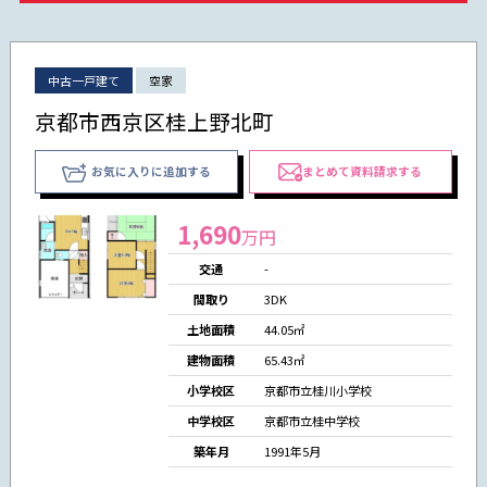
中古一戸建て
空家
京都市西京区桂上野北町
お気に入りに追加する
まとめて資料請求する
1,690
万円
交通
-
間取り
3DK
土地面積
44.05㎡
建物面積
65.43㎡
小学校区
京都市立桂川小学校
中学校区
京都市立桂中学校
築年月
1991年5月