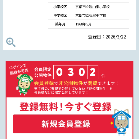
小学校区
京都市立嵐山東小学校
中学校区
京都市立松尾中学校
築年月
1968年5月
登録日：2026/3/22
0
3
0
2
会員限定
公開物件
件
会員登録
非公開物件
閲覧
で
が
できます！
売主様のご要望で公開していない「非公開物件」を
会員様だけに限定公開しています！