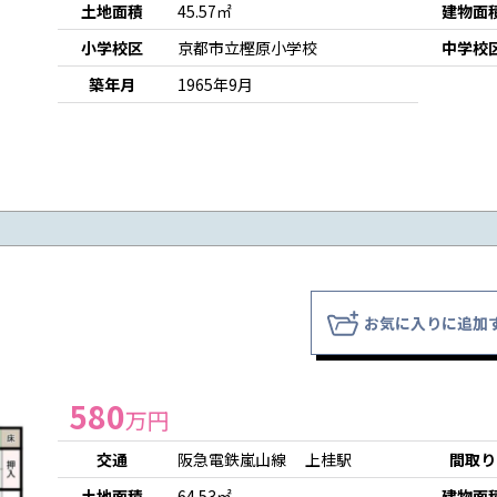
土地面積
45.57㎡
建物面
小学校区
京都市立樫原小学校
中学校
築年月
1965年9月
お気に入りに追加
580
万円
交通
阪急電鉄嵐山線 上桂駅
間取り
土地面積
64.53㎡
建物面