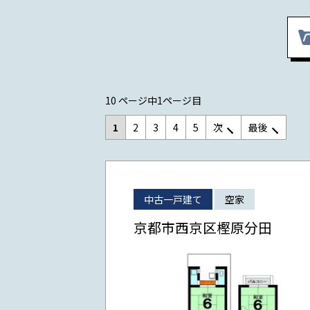
10 ページ中1ページ目
1
2
3
4
5
次
最後
中古一戸建て
空家
京都市西京区樫原分田