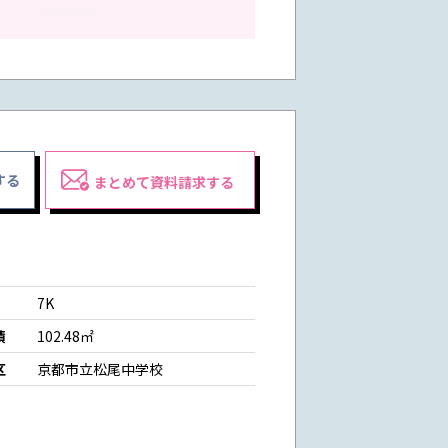
する
まとめて資料請求する
7K
積
102.48㎡
区
京都市立松尾中学校