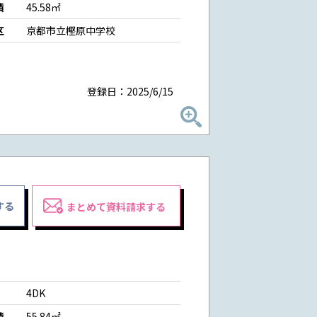
積
45.58㎡
区
京都市立樫原中学校
登録日：2025/6/15
する
まとめて資料請求する
4DK
積
55.84㎡