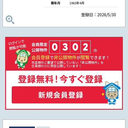
築年月
1965年4月
登録日：2026/5/30
0
3
0
2
会員限定
公開物件
件
会員登録
非公開物件
閲覧
で
が
できます！
売主様のご要望で公開していない「非公開物件」を
会員様だけに限定公開しています！