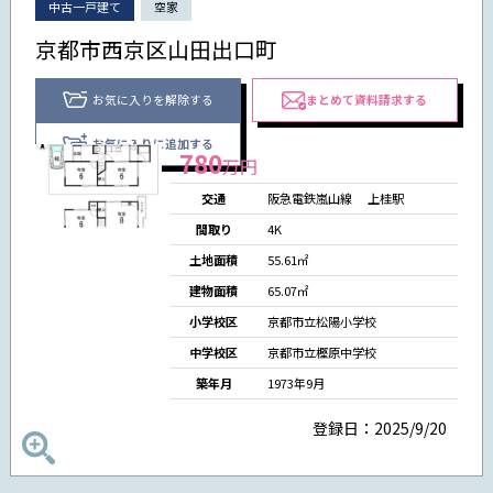
中古一戸建て
空家
京都市西京区山田出口町
お気に入りを解除する
まとめて資料請求する
お気に入りに追加する
780
万円
交通
阪急電鉄嵐山線
上桂駅
間取り
4K
土地面積
55.61㎡
建物面積
65.07㎡
小学校区
京都市立松陽小学校
中学校区
京都市立樫原中学校
築年月
1973年9月
登録日：2025/9/20