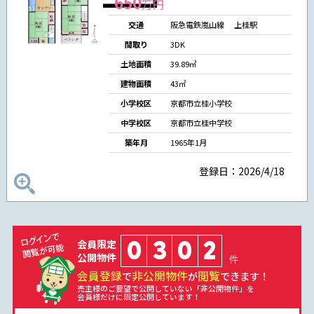
650
万円
交通
阪急電鉄嵐山線
上桂駅
間取り
3DK
土地面積
39.89㎡
建物面積
43㎡
小学校区
京都市立桂小学校
中学校区
京都市立桂中学校
築年月
1965年1月
登録日：2026/4/18
0
3
0
2
会員限定
公開物件
件
会員登録
非公開物件
閲覧
で
が
できます！
売主様のご要望で公開していない「非公開物件」を
会員様だけに限定公開しています！