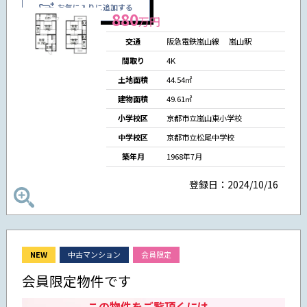
お気に入りに追加する
880
万円
交通
阪急電鉄嵐山線
嵐山駅
間取り
4K
土地面積
44.54㎡
建物面積
49.61㎡
小学校区
京都市立嵐山東小学校
中学校区
京都市立松尾中学校
築年月
1968年7月
登録日：2024/10/16
NEW
中古マンション
会員限定
会員限定物件です
この物件をご覧頂くには、