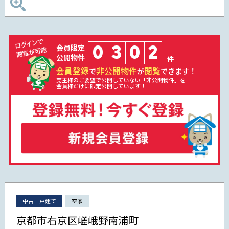
0
3
0
2
会員限定
公開物件
件
会員登録
非公開物件
閲覧
で
が
できます！
売主様のご要望で公開していない「非公開物件」を
会員様だけに限定公開しています！
中古一戸建て
空家
京都市右京区嵯峨野南浦町