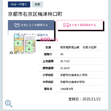
中古一戸建て
空家
京都市右京区梅津林口町
お気に入りを解除する
まとめて資料請求する
お気に入りに追加する
600
万円
交通
阪急電鉄嵐山線
松尾大社駅
間取り
3K
土地面積
43.71㎡
建物面積
51.63㎡
小学校区
京都市立梅津北小学校
中学校区
京都市立梅津中学校
築年月
1966年9月
登録日：2025/11/22