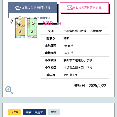
お気に入りを解除する
まとめて資料請求する
お気に入りに追加する
580
万円
交通
京福電鉄嵐山本線
有栖川駅
間取り
3DK
土地面積
70.45㎡
建物面積
54.93㎡
小学校区
京都市立嵯峨野小学校
中学校区
京都市立蜂ヶ岡中学校
築年月
1971年4月
登録日：2025/2/22
NEW
中古一戸建て
空家