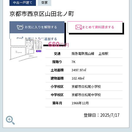
中古一戸建て
空家
京都市西京区山田北ノ町
お気に入りを解除する
まとめて資料請求する
お気に入りに追加する
680
万円
交通
阪急電鉄嵐山線
上桂駅
間取り
7K
土地面積
3497.97㎡
建物面積
102.48㎡
小学校区
京都市立松尾小学校
中学校区
京都市立松尾中学校
築年月
1966年12月
登録日：2025/7/17