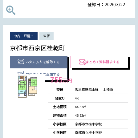
登録日：2026/3/22
中古一戸建て
空家
京都市西京区桂乾町
お気に入りを解除する
まとめて資料請求する
お気に入りに追加する
755
万円
交通
阪急電鉄嵐山線
上桂駅
間取り
4K
土地面積
44.52㎡
建物面積
46.92㎡
小学校区
京都市立桂小学校
中学校区
京都市立桂中学校