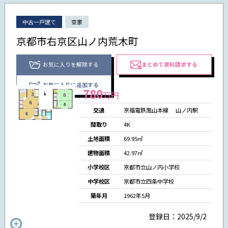
中古一戸建て
空家
京都市右京区山ノ内荒木町
お気に入りを解除する
まとめて資料請求する
お気に入りに追加する
780
万円
交通
京福電鉄嵐山本線
山ノ内駅
間取り
4K
土地面積
69.95㎡
建物面積
42.97㎡
小学校区
京都市立山ノ内小学校
中学校区
京都市立四条中学校
築年月
1962年5月
登録日：2025/9/2