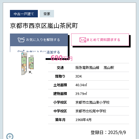
中古一戸建て
空家
京都市西京区嵐山茶尻町
お気に入りを解除する
まとめて資料請求する
お気に入りに追加する
690
万円
交通
阪急電鉄嵐山線
嵐山駅
間取り
3DK
土地面積
40.34㎡
建物面積
39.79㎡
小学校区
京都市立嵐山東小学校
中学校区
京都市立松尾中学校
築年月
1968年4月
登録日：2025/9/9