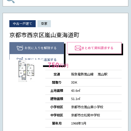
中古一戸建て
空家
京都市西京区嵐山東海道町
お気に入りを解除する
まとめて資料請求する
お気に入りに追加する
750
万円
交通
阪急電鉄嵐山線
嵐山駅
間取り
3DK
土地面積
43.6㎡
建物面積
51.1㎡
小学校区
京都市立嵐山東小学校
中学校区
京都市立松尾中学校
築年月
1968年5月