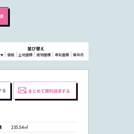
並び替え
価格
土地面積
建物面積
専有面積
築年月
する
まとめて資料請求する
積
235.54㎡