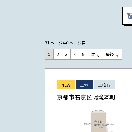
31 ページ中1ページ目
1
2
3
4
5
次
最後
NEW
土地
上物有
京都市右京区鳴滝本町