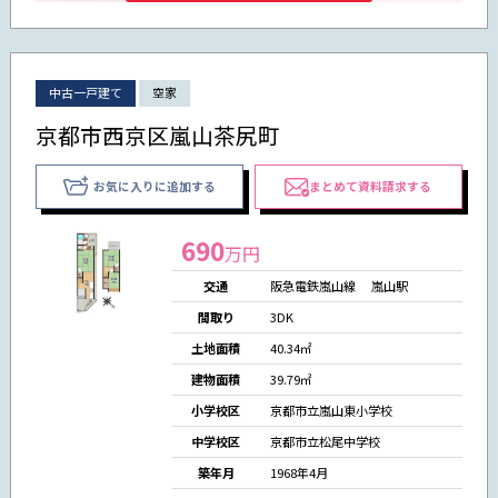
中古一戸建て
空家
京都市西京区嵐山茶尻町
お気に入りに追加する
まとめて資料請求する
690
万円
交通
阪急電鉄嵐山線 嵐山駅
間取り
3DK
土地面積
40.34㎡
建物面積
39.79㎡
小学校区
京都市立嵐山東小学校
中学校区
京都市立松尾中学校
築年月
1968年4月