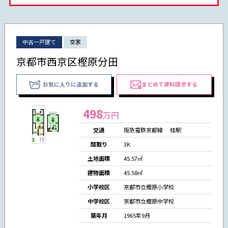
中古一戸建て
空家
京都市西京区樫原分田
お気に入りに追加する
まとめて資料請求する
498
万円
交通
阪急電鉄京都線 桂駅
間取り
3K
土地面積
45.57㎡
建物面積
45.58㎡
小学校区
京都市立樫原小学校
中学校区
京都市立樫原中学校
築年月
1965年9月