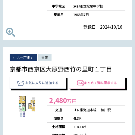
中学校区
京都市立松尾中学校
築年月
1968年7月
登録日：2024/10/16
中古一戸建て
空家
京都市西京区大原野西竹の里町１丁目
お気に入りに追加する
まとめて資料請求する
2,480
万円
交通
ＪＲ東海道本線 桂川駅
間取り
4LDK
土地面積
118.41㎡