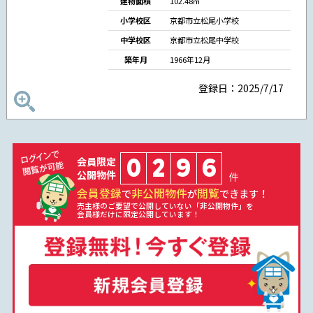
建物面積
102.48㎡
小学校区
京都市立松尾小学校
中学校区
京都市立松尾中学校
築年月
1966年12月
登録日：2025/7/17
0
2
9
6
会員限定
公開物件
件
会員登録
非公開物件
閲覧
で
が
できます！
売主様のご要望で公開していない「非公開物件」を
会員様だけに限定公開しています！