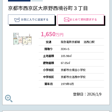
京都市西京区大原野西境谷町３丁目
お気に入りに追加する
まとめて資料請求する
1,650
万円
交通
阪急電鉄京都線 洛西口駅
間取り
3DK+S
土地面積
105.98㎡
建物面積
67.05㎡
小学校区
京都市立境谷小学校
中学校区
京都市立洛西中学校
築年月
1979年6月
登録日：2026/1/9