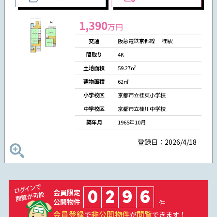
1,390
万円
交通
阪急電鉄京都線 桂駅
間取り
4K
土地面積
59.27㎡
建物面積
62㎡
小学校区
京都市立桂東小学校
中学校区
京都市立桂川中学校
築年月
1965年10月
登録日：2026/4/18
0
2
9
6
会員限定
公開物件
件
会員登録
非公開物件
閲覧
で
が
できます！