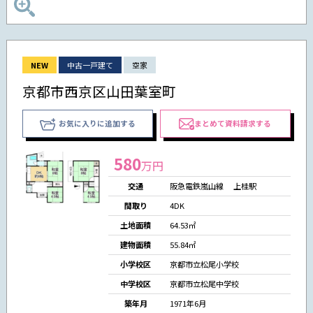
NEW
中古一戸建て
空家
京都市西京区山田葉室町
お気に入りに追加する
まとめて資料請求する
580
万円
交通
阪急電鉄嵐山線 上桂駅
間取り
4DK
土地面積
64.53㎡
建物面積
55.84㎡
小学校区
京都市立松尾小学校
中学校区
京都市立松尾中学校
築年月
1971年6月