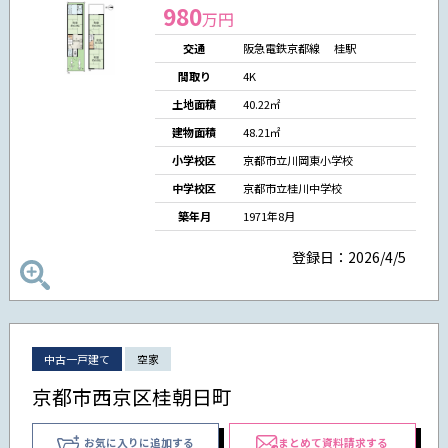
980
万円
交通
阪急電鉄京都線 桂駅
間取り
4K
土地面積
40.22㎡
建物面積
48.21㎡
小学校区
京都市立川岡東小学校
中学校区
京都市立桂川中学校
築年月
1971年8月
登録日：2026/4/5
中古一戸建て
空家
京都市西京区桂朝日町
お気に入りに追加する
まとめて資料請求する