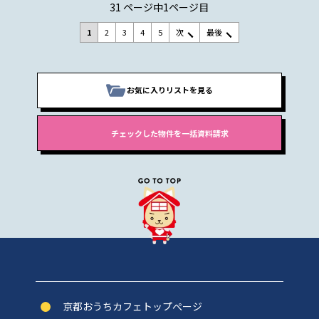
31 ページ中1ページ目
1
2
3
4
5
次
最後
お気に入りリストを見る
京都おうちカフェトップぺージ