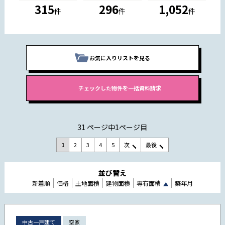
315
296
1,052
件
件
件
お気に入りリストを見る
31 ページ中1ページ目
1
2
3
4
5
次
最後
並び替え
新着順
価格
土地面積
建物面積
専有面積
築年月
中古一戸建て
空家