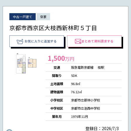
中古一戸建て
空家
京都市西京区大枝西新林町５丁目
お気に入りに追加する
まとめて資料請求する
1,500
万円
交通
阪急電鉄京都線 桂駅
間取り
5DK
土地面積
96.8㎡
建物面積
76.12㎡
小学校区
京都市立新林小学校
中学校区
京都市立洛西中学校
築年月
1976年11月
登録日：2026/7/3