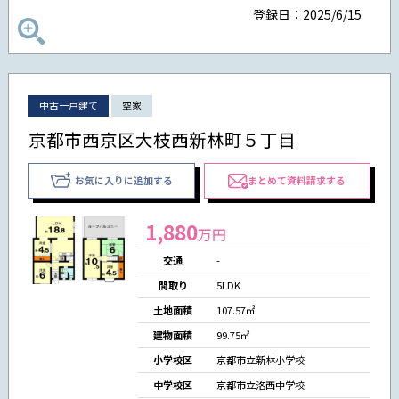
登録日：2025/6/15
中古一戸建て
空家
京都市西京区大枝西新林町５丁目
お気に入りに追加する
まとめて資料請求する
1,880
万円
交通
-
間取り
5LDK
土地面積
107.57㎡
建物面積
99.75㎡
小学校区
京都市立新林小学校
中学校区
京都市立洛西中学校