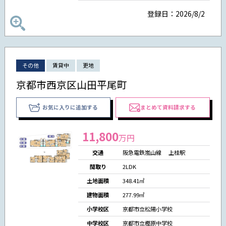
登録日：2026/8/2
その他
賃貸中
更地
京都市西京区山田平尾町
お気に入りに追加する
まとめて資料請求する
11,800
万円
交通
阪急電鉄嵐山線 上桂駅
間取り
2LDK
土地面積
348.41㎡
建物面積
277.99㎡
小学校区
京都市立松陽小学校
中学校区
京都市立樫原中学校