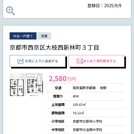
登録日：2025/9/9
中古一戸建て
空家
京都市西京区大枝西新林町３丁目
お気に入りに追加する
まとめて資料請求する
2,580
万円
交通
阪急電鉄京都線 桂駅
間取り
4DK
土地面積
105.67㎡
建物面積
76.12㎡
小学校区
京都市立新林小学校
中学校区
京都市立洛西中学校